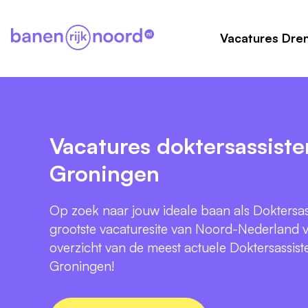
Vacatures Dre
Vacatures doktersassiste
Groningen
Op zoek naar jouw ideale baan als Doktersas
grootste vacaturesite van Noord-Nederland v
overzicht van de meest actuele Doktersassist
Groningen!