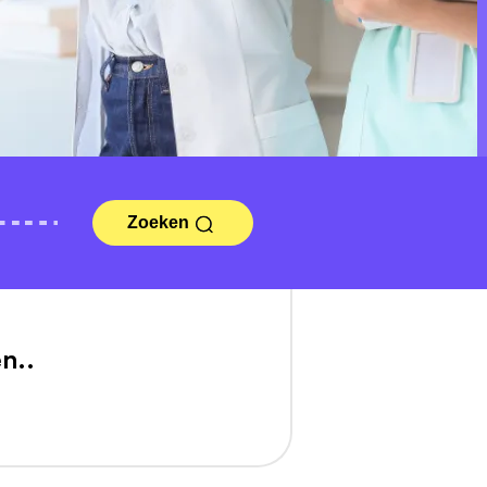
Zoeken
n..