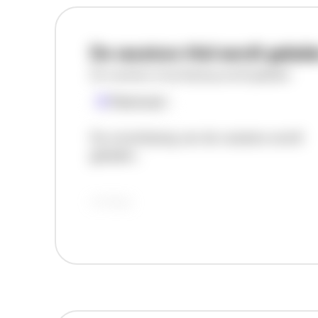
De vacature titel wordt gelad
De vacature omschrijving wordt geladen
Plaatsnaam
De omschrijving van de vacature wordt
geladen..
vandaag