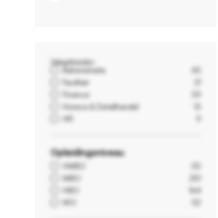
Vakgebieden
Administratie
43
Facilitair
21
Finance
39
Horeca & Detailhandel
13
HR
9
Opleidingsniveau
VMBO
20
MBO
251
HBO
164
WO
52