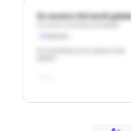
De vacature titel wordt gelad
De vacature omschrijving wordt geladen
Plaatsnaam
De omschrijving van de vacature wordt
geladen..
vandaag