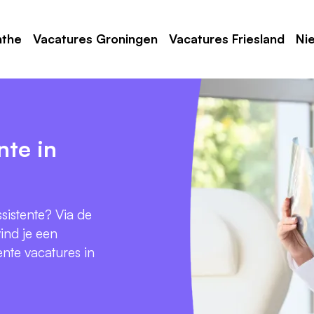
nthe
Vacatures Groningen
Vacatures Friesland
Ni
nte in
sistente? Via de
ind je een
ente vacatures in