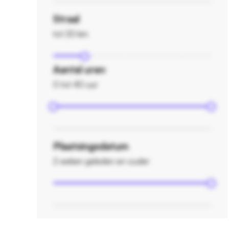
Straal
tot 20 km
Aantal uren
0 tot 40 uur
Plaatsingsdatum
2 weken geleden en ouder