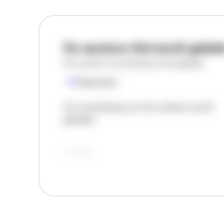
De vacature titel wordt gelad
De vacature omschrijving wordt geladen
Plaatsnaam
De omschrijving van de vacature wordt
geladen..
vandaag