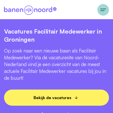
Vacatures Facilitair Medewerker in
Groningen
Op zoek naar een nieuwe baan als Facilitair
Medewerker? Via dé vacaturesite van Noord-
Nederland vind je een overzicht van de meest
actuele Facilitair Medewerker vacatures bij jou in
de buurt!
Bekijk de vacatures