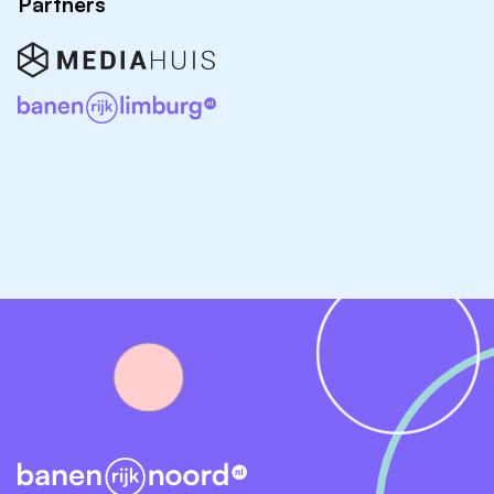
Partners
onderhoud en beheer van gebouwen en
voorzieningen.
In onderstaande lijst vind je enkele bedrijven en
instellingen die regelmatig Facilitair Medewerker
vacatures in Groningen aanbieden. Klik op de links om
de actuele vacatures te bekijken. Zit er niets voor jou
tussen? Kijk dan ook eens tussen de receptioniste
vacatures in Groningen.
Vacatures bij Rijksuniversiteit Groningen
Vacatures bij UMCG
Vacatures bij CSU
Vacatures bij Facilicom Group
Vacatures bij Noorderpoort
Vacatures bij DUO Groningen
Vacatures bij Bauhaus