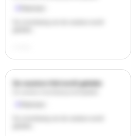
Plaatsnaam
De omschrijving van de vacature wordt
geladen..
vandaag
De vacature titel wordt geladen
De vacature omschrijving wordt geladen
Plaatsnaam
De omschrijving van de vacature wordt
geladen..