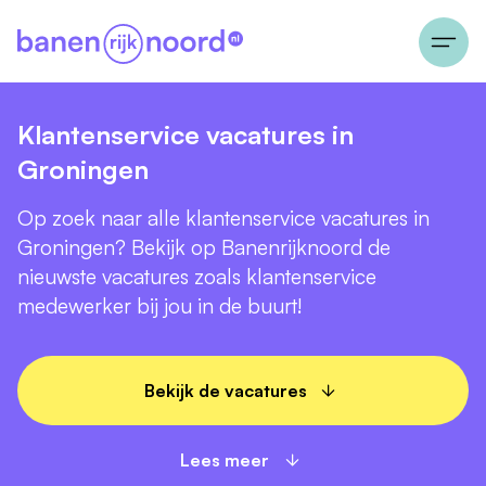
Klantenservice vacatures in
Groningen
Op zoek naar alle klantenservice vacatures in
Groningen? Bekijk op Banenrijknoord de
nieuwste vacatures zoals klantenservice
medewerker bij jou in de buurt!
Bekijk de vacatures
Lees meer