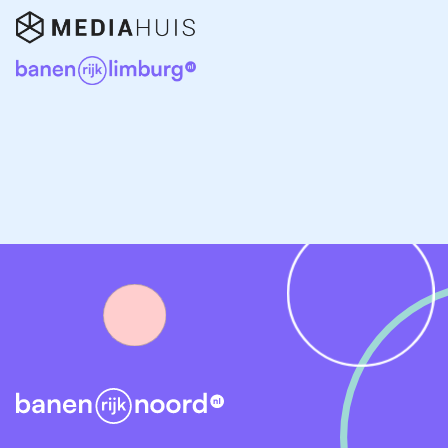
Het salaris voor klantenservice vacatures in Groningen
hangt af van je ervaring, het type organisatie en de
inhoud van de functie. Gemiddeld kun je rekenen op:
Een uurloon vanaf ongeveer €13 tot €17 bruto.
Een maandsalaris dat meestal ligt tussen €2.300
en €3.200 bruto bij een fulltime dienstverband.
Eventuele extra toeslagen voor avond- of
weekenddiensten.
Daarnaast bieden veel werkgevers aanvullende
arbeidsvoorwaarden, zoals reiskostenvergoeding,
opleidingsmogelijkheden en doorgroeikansen.
Welke opleiding of ervaring heb je nodig?
Voor veel klantenservice vacatures in Groningen is
geen specifieke opleiding vereist. Werkgevers vragen