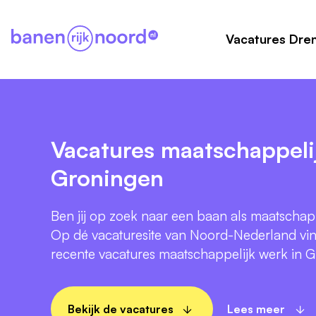
Vacatures Dre
Vacatures maatschappeli
Groningen
Ben jij op zoek naar een baan als maatschap
Op dé vacaturesite van Noord-Nederland vin
recente vacatures maatschappelijk werk in 
Bekijk de vacatures
Lees meer