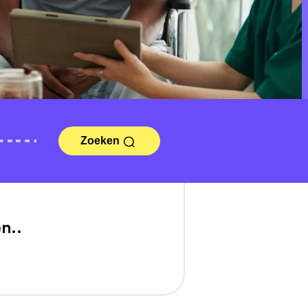
Zoeken
n..