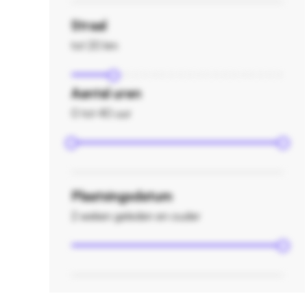
Straal
tot 20 km
Aantal uren
0 tot 40 uur
Plaatsingsdatum
2 weken geleden en ouder