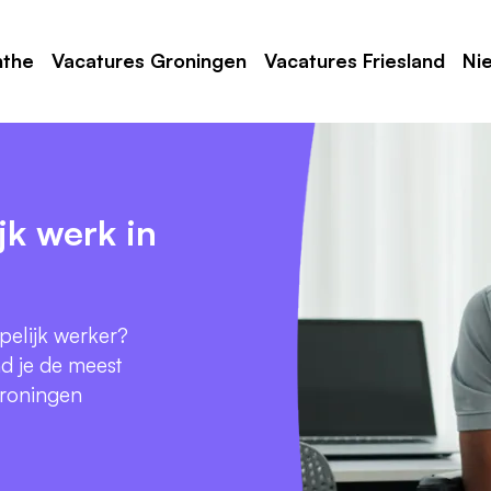
nthe
Vacatures Groningen
Vacatures Friesland
Ni
jk werk in
pelijk werker?
d je de meest
Groningen