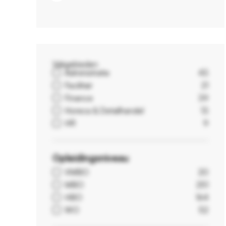
Vakgebieden
Administratie
43
Facilitair
21
Finance
39
Horeca & Detailhandel
13
HR
9
Opleidingsniveau
VMBO
20
MBO
251
HBO
164
WO
52