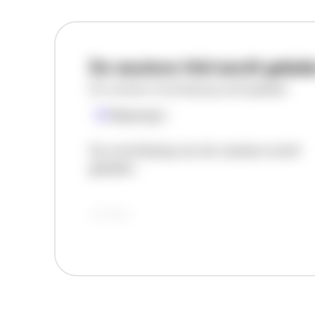
De vacature titel wordt gelad
De vacature omschrijving wordt geladen
Plaatsnaam
De omschrijving van de vacature wordt
geladen..
vandaag