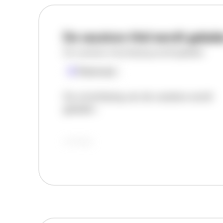
De vacature titel wordt gelad
De vacature omschrijving wordt geladen
Plaatsnaam
De omschrijving van de vacature wordt
geladen..
vandaag