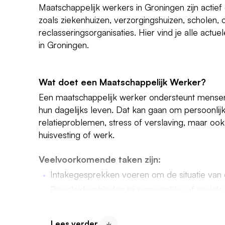
Maatschappelijk werkers in Groningen zijn actief
zoals ziekenhuizen, verzorgingshuizen, scholen,
reclasseringsorganisaties. Hier vind je alle act
in Groningen.
Wat doet een Maatschappelijk Werker?
Een maatschappelijk werker ondersteunt mensen
hun dagelijks leven. Dat kan gaan om persoonlijk
relatieproblemen, stress of verslaving, maar oo
huisvesting of werk.
Veelvoorkomende taken zijn:
Intakegesprekken voeren om de situatie van c
Begeleiding bieden bij persoonlijke of social
Helpen bij praktische zaken zoals huisvesting,
Doorverwijzen naar andere diensten of instant
Lees verder