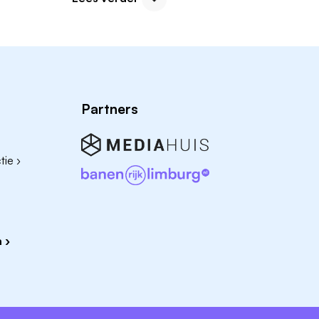
Samenwerken met artsen, psychologen, docen
Opstellen en uitvoeren van persoonlijke bege
Het doel van maatschappelijk werk is om men
op hun leven en zelfstandigheid te bevordere
Bekijk ook de Begeleider vacatures in Groni
Partners
Organisaties met Maatschappelijk Werk vac
ie ›
Hieronder vind je enkele organisaties die regel
maatschappelijk werk in Groningen. Klik op de li
bekijken en vind jouw droombaan in de zorgsect
 ›
Lentis
Zorggroep Groningen
orderbrug
Humanitas Groningen