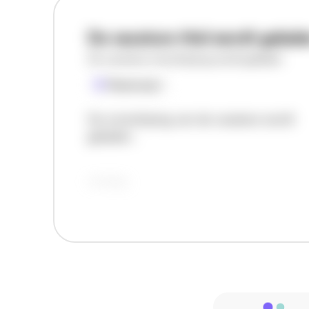
De vacature titel wordt gelad
De vacature omschrijving wordt geladen
Plaatsnaam
De omschrijving van de vacature wordt
geladen..
vandaag