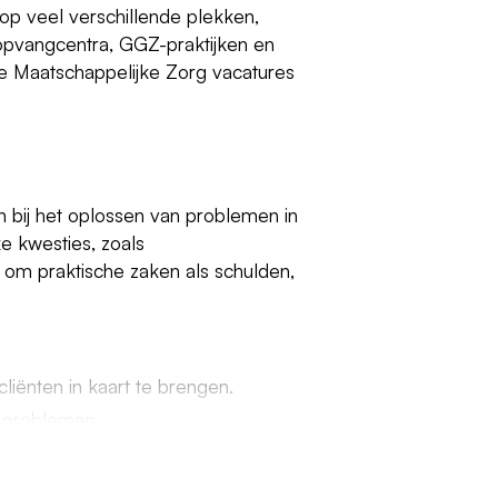
 op veel verschillende plekken,
 opvangcentra, GGZ-praktijken en
uele Maatschappelijke Zorg vacatures
 bij het oplossen van problemen in
e kwesties, zoals
k om praktische zaken als schulden,
liënten in kaart te brengen.
e problemen.
 zorg of financiën.
ies in Groningen.