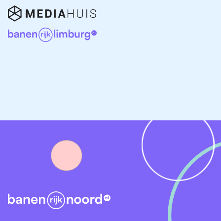
Groningen?
Werken als office manager in Groningen betekent
werken in een afwisselende, verantwoordelijke en
centrale rol. Je bent de verbindende factor binnen het
team en draagt direct bij aan de dagelijkse
bedrijfsvoering.
Voordelen van werken als Office Manager:
Afwisselend en dynamisch werk
Veel contact met collega’s, klanten en
management
Ruimte voor persoonlijke groei en opleidingen
Goede arbeidsvoorwaarden en
doorgroeimogelijkheden
Werken in een provincie met volop bedrijvigheid en
kansen