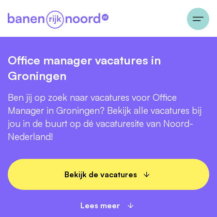
Office manager vacatures in
Groningen
Ben jij op zoek naar vacatures voor Office
Manager in Groningen? Bekijk alle vacatures bij
jou in de buurt op dé vacaturesite van Noord-
Nederland!
Bekijk de vacatures
Lees meer