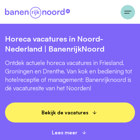
Horeca vacatures in Noord-
Nederland | BanenrijkNoord
Ontdek actuele horeca vacatures in Friesland,
Groningen en Drenthe. Van kok en bediening tot
hotelreceptie of management: Banenrijknoord is
dé vacaturesite van het Noorden!
Bekijk de vacatures
Lees meer