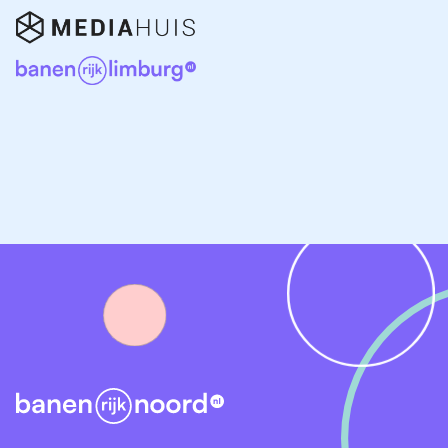
Horeca in verschillende regio’s
Friesland
:
vooral bekend om toerisme rond de
meren, hotels en restaurants.
Groningen
: bruisend nachtleven en een grote
studentenpopulatie zorgen voor veel horecawerk.
Drenthe
: toeristische regio met vakantieparken,
hotels en bungalows waar gastvrijheid centraal
staat.
Vaardigheden die je nodig hebt in de horeca
Gastvrijheid en klantgerichtheid:
de basis van
elke horecarol.
Stressbestendigheid:
goed functioneren tijdens
drukke diensten.
Teamspirit:
samenwerken met keuken, bediening