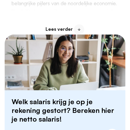
belangrijke pijlers van de noordelijke economie.
Flexibiliteit:
mogelijkheden voor parttime, fulltime
en seizoenswerk.
Doorgroeikansen:
van medewerker bediening
Lees verder
naar leidinggevende of bedrijfsleider.
Regionale charme:
werken op unieke locaties,
van historische binnensteden tot toeristische
hotspots.
Welk salaris krijg je op je
rekening gestort? Bereken hier
je netto salaris!