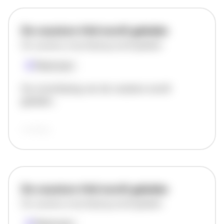
De vacature titel wordt geladen
De vacature omschrijving wordt geladen
Plaatsnaam
De omschrijving van de vacature wordt
geladen..
vandaag
De vacature titel wordt geladen
De vacature omschrijving wordt geladen