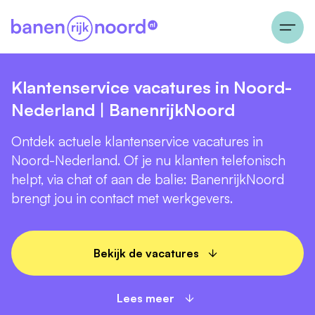
Klantenservice vacatures in Noord-
Nederland | BanenrijkNoord
Ontdek actuele klantenservice vacatures in
Noord-Nederland. Of je nu klanten telefonisch
helpt, via chat of aan de balie: BanenrijkNoord
brengt jou in contact met werkgevers.
Bekijk de vacatures
Lees meer