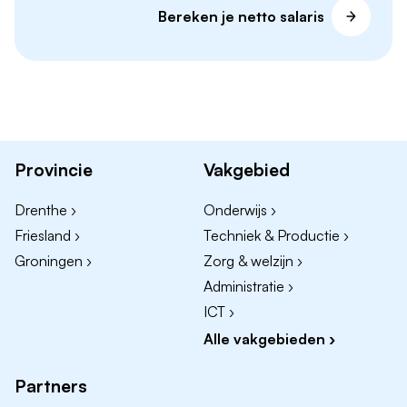
Bereken je netto salaris
Baliemedewerker / receptionist:
eerste
aanspreekpunt op locatie.
Servicedesk medewerker ICT:
ondersteunt
klanten bij technische vragen en storingen.
Teamleider klantenservice:
stuurt medewerkers
aan en optimaliseert processen.
Provincie
Vakgebied
Vaardigheden die werkgevers zoeken
Drenthe ›
Onderwijs ›
Wie in de klantenservice werkt, moet beschikken
Friesland ›
Techniek & Productie ›
over:
Groningen ›
Zorg & welzijn ›
Administratie ›
Communicatieve vaardigheden:
helder
ICT ›
uitleggen en actief luisteren.
Alle vakgebieden ›
Probleemoplossend vermogen:
snel schakelen
en oplossingen aandragen.
Partners
Empathie:
inlevingsvermogen is essentieel bij