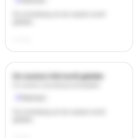
Plaatsnaam
De omschrijving van de vacature wordt
geladen..
vandaag
De vacature titel wordt geladen
De vacature omschrijving wordt geladen
Plaatsnaam
De omschrijving van de vacature wordt
geladen..
vandaag