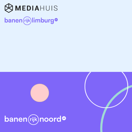
klantcontact.
Stressbestendigheid:
omgaan met
piekmomenten of lastige gesprekken.
Digitale skills:
ervaring met CRM-systemen en
chatsoftware.
Hoe is de arbeidsmarkt in Noord-Nederland voor
de klantenservice?