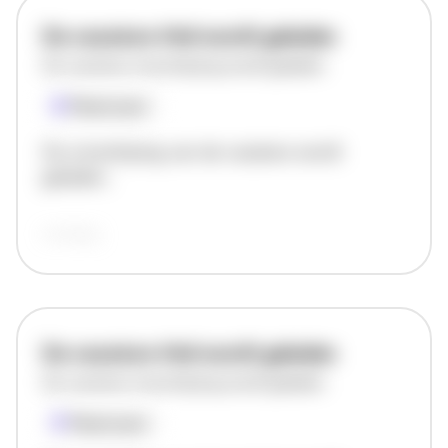
De vacature titel wordt geladen
De vacature omschrijving wordt geladen
Plaatsnaam
De omschrijving van de vacature wordt
geladen..
vandaag
De vacature titel wordt geladen
De vacature omschrijving wordt geladen
Plaatsnaam