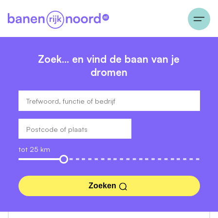
Zoek… en vind de baan van je
dromen
tot 25 km
Zoeken