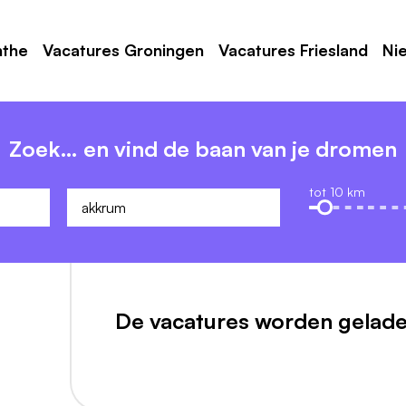
nthe
Vacatures Groningen
Vacatures Friesland
Ni
Zoek… en vind de baan van je dromen
tot 10 km
De vacatures worden gelade