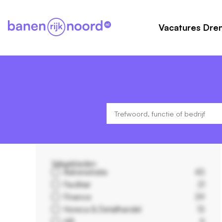
Vacatures Dre
Vakgebieden
Administratie
43
Facilitair
21
Finance
39
Horeca & Detailhandel
13
HR
9