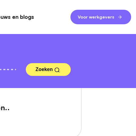
euws en blogs
Voor werkgevers
Zoeken
n..