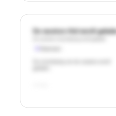
De vacature titel wordt gelad
De vacature omschrijving wordt geladen
Plaatsnaam
De omschrijving van de vacature wordt
geladen..
vandaag