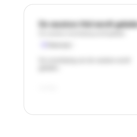
De vacature titel wordt gelad
De vacature omschrijving wordt geladen
Plaatsnaam
De omschrijving van de vacature wordt
geladen..
vandaag