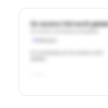
De vacature titel wordt gelad
De vacature omschrijving wordt geladen
Plaatsnaam
De omschrijving van de vacature wordt
geladen..
vandaag