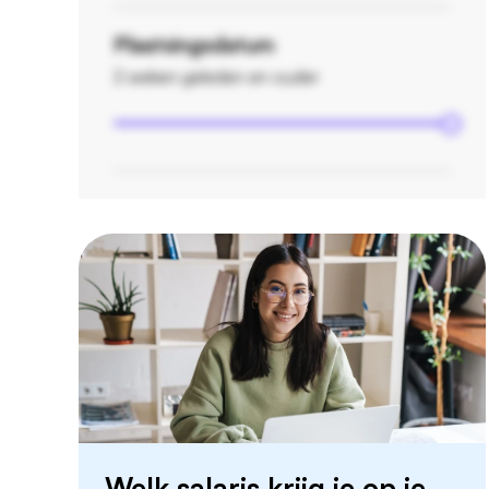
Plaatsingsdatum
2 weken geleden en ouder
Welk salaris krijg je op je