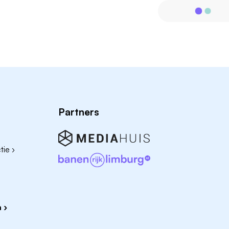
Partners
ie ›
 ›