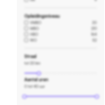
Opleidingsniveau
VMBO
20
MBO
251
HBO
164
WO
52
Straal
tot 20 km
Aantal uren
0 tot 40 uur