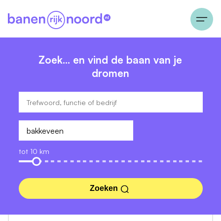
Zoek… en vind de baan van je
dromen
tot 10 km
Zoeken