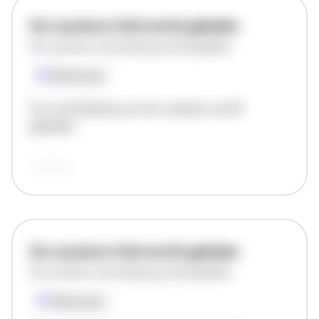
De vacature titel wordt geladen
De vacature omschrijving wordt geladen
Plaatsnaam
De omschrijving van de vacature wordt
geladen..
vandaag
De vacature titel wordt geladen
De vacature omschrijving wordt geladen
Plaatsnaam