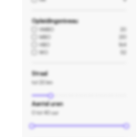
Opleidingsniveau
VMBO
20
MBO
251
HBO
164
WO
52
Straal
tot 20 km
Aantal uren
0 tot 40 uur