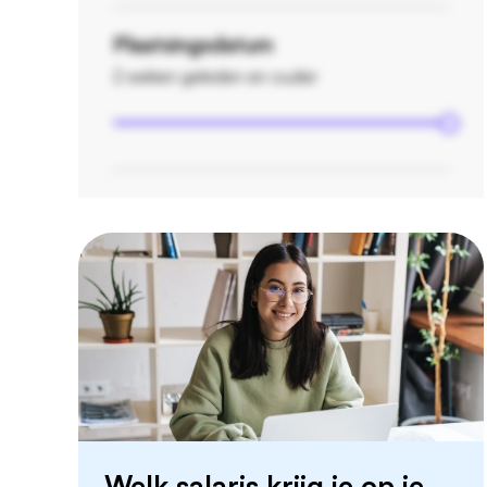
Plaatsingsdatum
2 weken geleden en ouder
Welk salaris krijg je op je