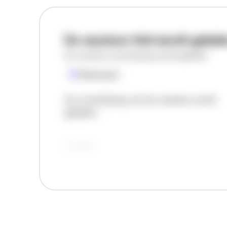
De vacature titel wordt gelad
De vacature omschrijving wordt geladen
Plaatsnaam
De omschrijving van de vacature wordt
geladen..
vandaag