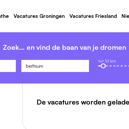
nthe
Vacatures Groningen
Vacatures Friesland
Ni
Zoek… en vind de baan van je dromen
tot 10 km
De vacatures worden gelade