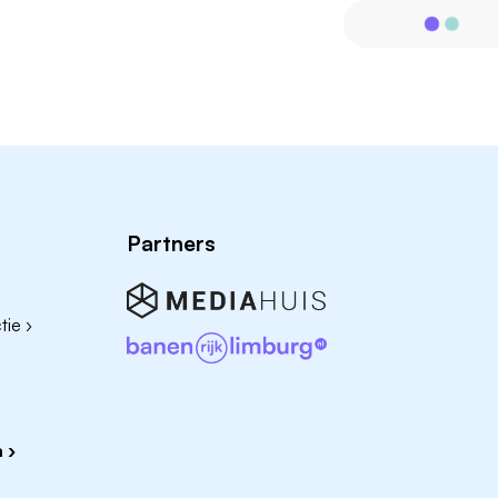
Partners
ie ›
 ›