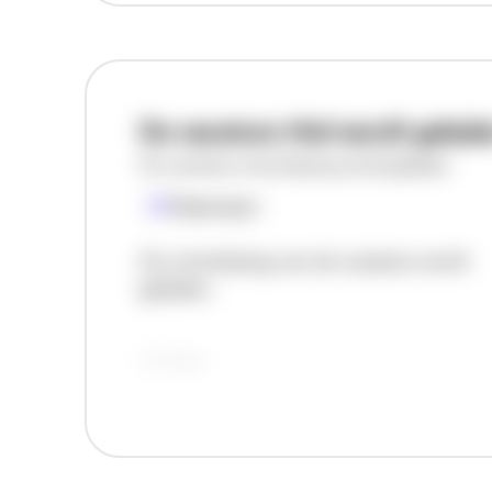
De vacature titel wordt gelad
De vacature omschrijving wordt geladen
Plaatsnaam
De omschrijving van de vacature wordt
geladen..
vandaag