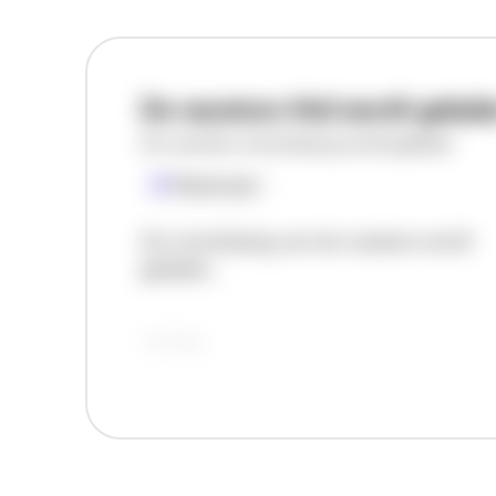
De vacature titel wordt gelad
De vacature omschrijving wordt geladen
Plaatsnaam
De omschrijving van de vacature wordt
geladen..
vandaag