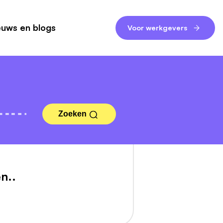
euws en blogs
Voor werkgevers
Zoeken
n..