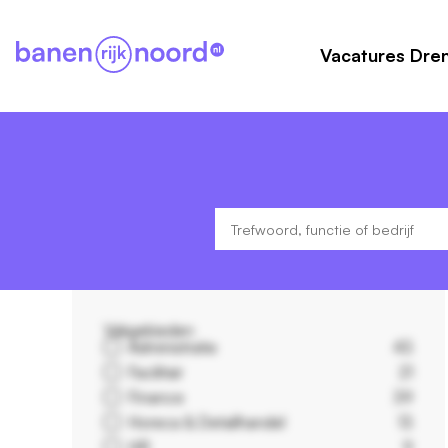
Vacatures Dre
Vakgebieden
Administratie
43
Facilitair
21
Finance
39
Horeca & Detailhandel
13
HR
9