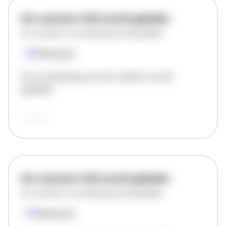
De vacature titel wordt geladen
De vacature omschrijving wordt geladen
Plaatsnaam
De omschrijving van de vacature wordt
geladen..
vandaag
De vacature titel wordt geladen
De vacature omschrijving wordt geladen
Plaatsnaam