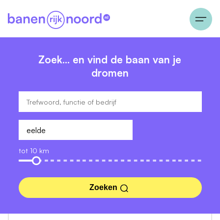
Zoek… en vind de baan van je
dromen
tot 10 km
Zoeken