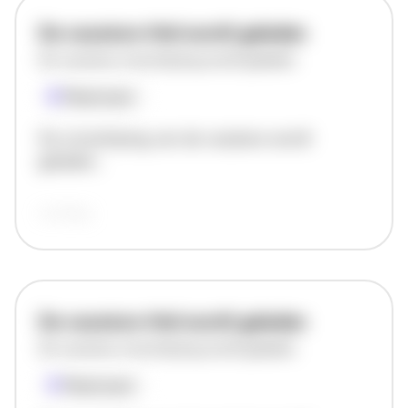
De vacature titel wordt geladen
De vacature omschrijving wordt geladen
Plaatsnaam
De omschrijving van de vacature wordt
geladen..
vandaag
De vacature titel wordt geladen
De vacature omschrijving wordt geladen
Plaatsnaam