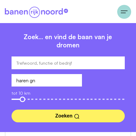
Zoek… en vind de baan van je
dromen
tot 10 km
Zoeken