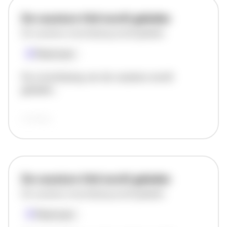
De vacature titel wordt geladen
De vacature omschrijving wordt geladen
Plaatsnaam
De omschrijving van de vacature wordt
geladen..
vandaag
De vacature titel wordt geladen
De vacature omschrijving wordt geladen
Plaatsnaam