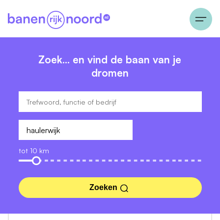
Zoek… en vind de baan van je
dromen
tot 10 km
Zoeken