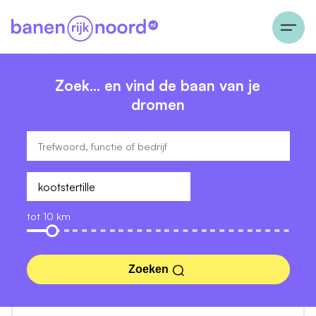
Zoek… en vind de baan van je
dromen
tot 10 km
Zoeken