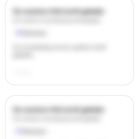
De vacature titel wordt geladen
De vacature omschrijving wordt geladen
Plaatsnaam
De omschrijving van de vacature wordt
geladen..
vandaag
De vacature titel wordt geladen
De vacature omschrijving wordt geladen
Plaatsnaam