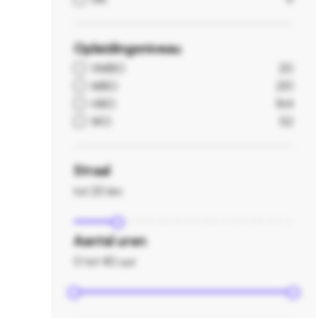
Opleidingsniveau
VMBO
20
MBO
251
HBO
164
WO
52
Straal
tot 20 km
Aantal uren
0 tot 40 uur