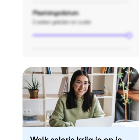
Plaatsingsdatum
2 weken geleden en ouder
Welk salaris krijg je op je