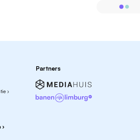
Partners
ie ›
 ›