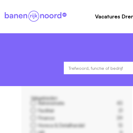
Vacatures Dre
Vakgebieden
Administratie
43
Facilitair
21
Finance
39
Horeca & Detailhandel
13
HR
9