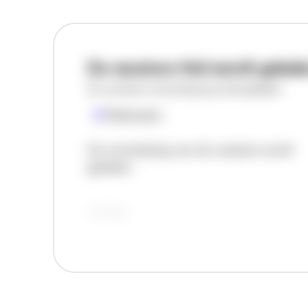
De vacature titel wordt gelad
De vacature omschrijving wordt geladen
Plaatsnaam
De omschrijving van de vacature wordt
geladen..
vandaag