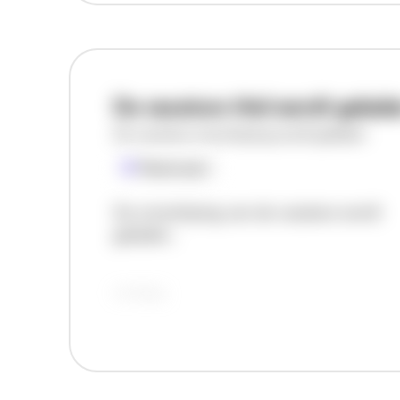
De vacature titel wordt gelad
De vacature omschrijving wordt geladen
Plaatsnaam
De omschrijving van de vacature wordt
geladen..
vandaag