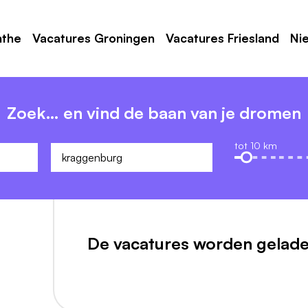
nthe
Vacatures Groningen
Vacatures Friesland
Ni
Zoek… en vind de baan van je dromen
tot 10 km
De vacatures worden gelade