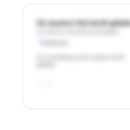
De vacature titel wordt gelad
De vacature omschrijving wordt geladen
Plaatsnaam
De omschrijving van de vacature wordt
geladen..
vandaag