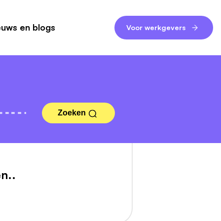
euws en blogs
Voor werkgevers
Zoeken
n..