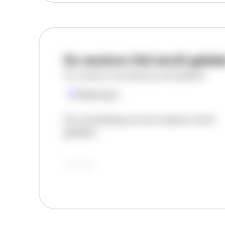
De vacature titel wordt gelad
De vacature omschrijving wordt geladen
Plaatsnaam
De omschrijving van de vacature wordt
geladen..
vandaag