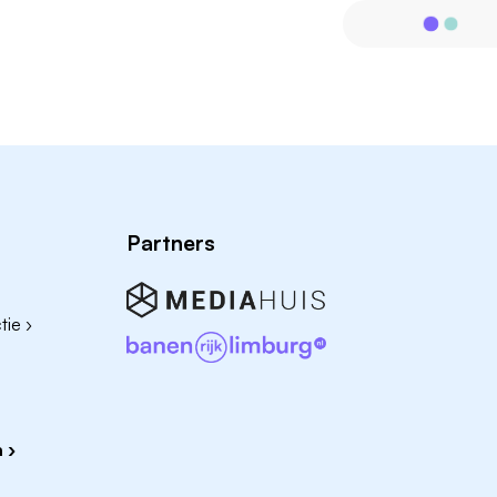
Partners
ie ›
 ›