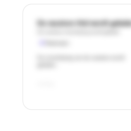
De vacature titel wordt gelad
De vacature omschrijving wordt geladen
Plaatsnaam
De omschrijving van de vacature wordt
geladen..
vandaag