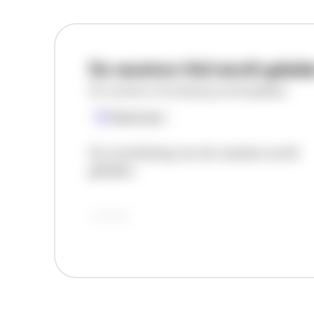
De vacature titel wordt gelad
De vacature omschrijving wordt geladen
Plaatsnaam
De omschrijving van de vacature wordt
geladen..
vandaag