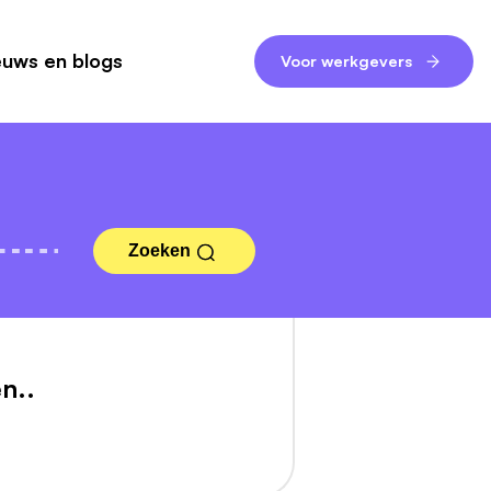
euws en blogs
Voor werkgevers
Zoeken
n..