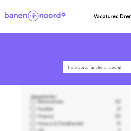
Vacatures Dre
Vakgebieden
Administratie
43
Facilitair
21
Finance
39
Horeca & Detailhandel
13
HR
9