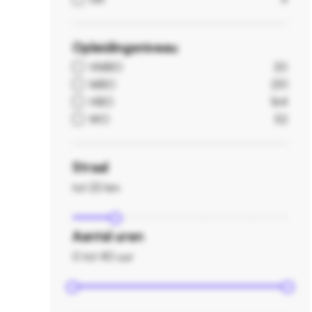
Opleidingsniveau
VMBO
20
MBO
251
HBO
164
WO
52
Straal
tot 20 km
Aantal uren
0 tot 40 uur