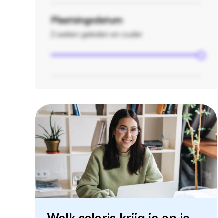
Plaatsingsdatum
2 weken geleden en ouder
Welk salaris krijg je op je