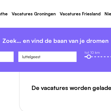
nthe
Vacatures Groningen
Vacatures Friesland
Ni
Zoek… en vind de baan van je dromen
tot 10 km
De vacatures worden gelade