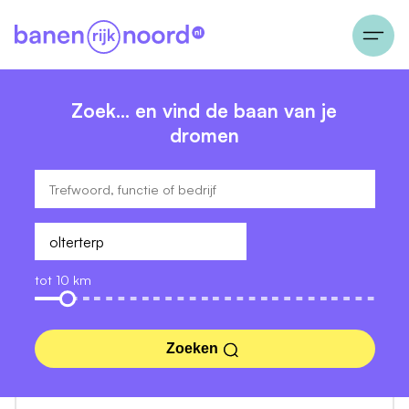
Zoek… en vind de baan van je
dromen
tot 10 km
Zoeken