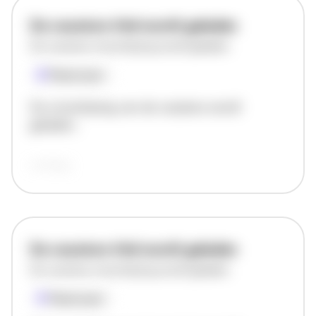
De vacature titel wordt geladen
De vacature omschrijving wordt geladen
Plaatsnaam
De omschrijving van de vacature wordt
geladen..
vandaag
De vacature titel wordt geladen
De vacature omschrijving wordt geladen
Plaatsnaam