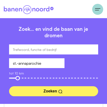
Zoek… en vind de baan van je
dromen
tot 10 km
Zoeken