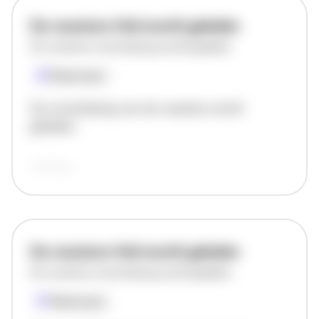
De vacature titel wordt geladen
De vacature omschrijving wordt geladen
Plaatsnaam
De omschrijving van de vacature wordt
geladen..
vandaag
De vacature titel wordt geladen
De vacature omschrijving wordt geladen
Plaatsnaam