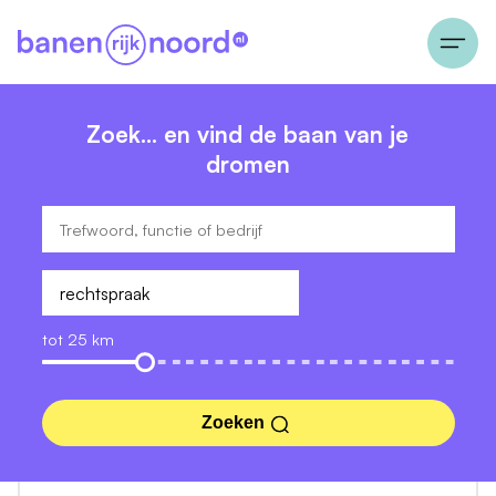
Zoek… en vind de baan van je
dromen
tot 25 km
Zoeken