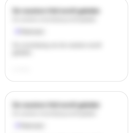
De vacature titel wordt geladen
De vacature omschrijving wordt geladen
Plaatsnaam
De omschrijving van de vacature wordt
geladen..
vandaag
De vacature titel wordt geladen
De vacature omschrijving wordt geladen
Plaatsnaam