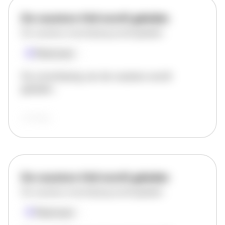
De vacature titel wordt geladen
De vacature omschrijving wordt geladen
Plaatsnaam
De omschrijving van de vacature wordt
geladen..
vandaag
De vacature titel wordt geladen
De vacature omschrijving wordt geladen
Plaatsnaam