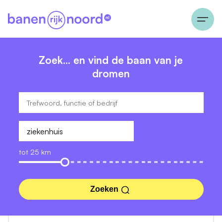
Zoek… en vind de baan van je
dromen
tot 25 km
Zoeken