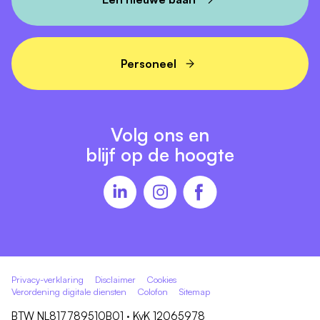
Personeel
Volg ons en
blijf op de hoogte
Privacy-verklaring
Disclaimer
Cookies
Verordening digitale diensten
Colofon
Sitemap
BTW NL817789510B01 · KvK 12065978