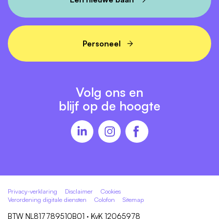
Personeel
Volg ons en
blijf op de hoogte
Privacy-verklaring
Disclaimer
Cookies
Verordening digitale diensten
Colofon
Sitemap
BTW NL817789510B01 · KvK 12065978