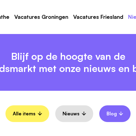
nthe
Vacatures Groningen
Vacatures Friesland
Ni
Blijf op de hoogte van de
dsmarkt met onze nieuws en b
Alle items
Nieuws
Blog