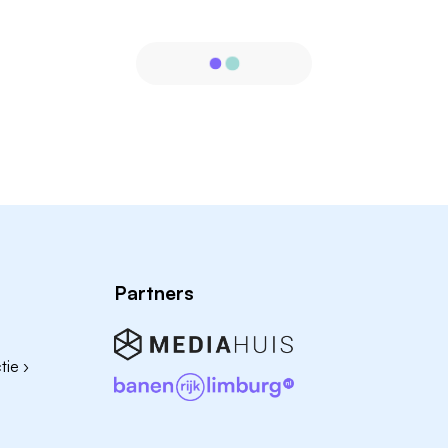
Partners
ie ›