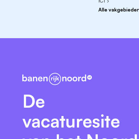
ICT ›
Alle vakgebieden
De
vacaturesite