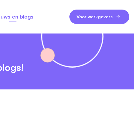
euws en blogs
Voor werkgevers
logs!