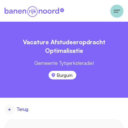
Vacature Afstudeeropdracht
Optimalisatie
Gemeente Tytsjerksteradiel
Burgum
Terug