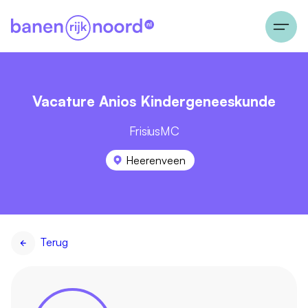
Vacature Anios Kindergeneeskunde
FrisiusMC
Heerenveen
Terug