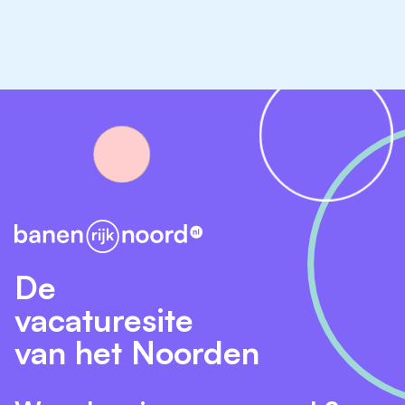
De
vacaturesite
van het Noorden