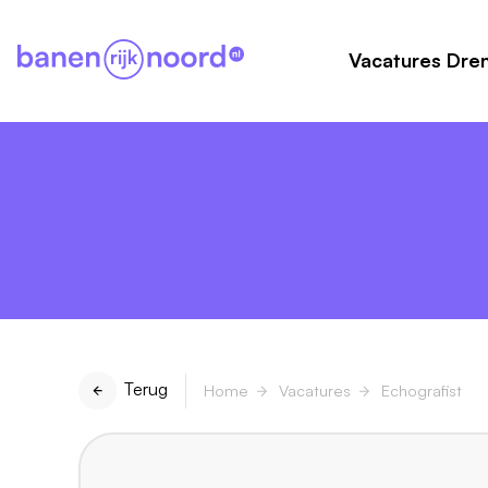
Vacatures Dre
Terug
Home
Vacatures
Echografist