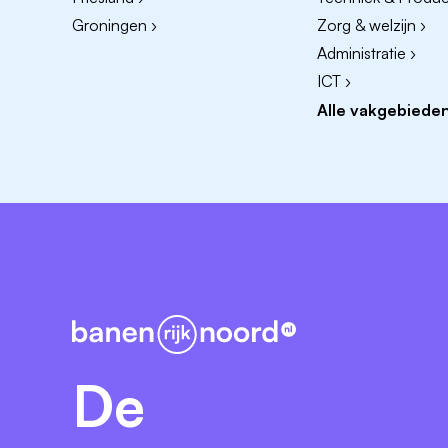
Contract:
Je krijgt een vast dienstverb
Groningen ›
Zorg & welzijn ›
bespreekbaar.
Administratie ›
Salaris:
De inschaling is conform cao zi
ICT ›
het arbeidsvoorwaardengesprek.
Alle vakgebieden
Doorgroeimogelijkheden:
Er is de mo
(bij toenemend aanbod patiëntenzorg),
Vrije dagen:
Je kunt 144 vakantie-uren
gebruiken om vrij te nemen wanneer het
van 36 uur).
Arbeidsextra's:
Daarnaast krijg je oo
eindejaarsuitkering, samen goed voor o
Neem contact op met:
Nadia Elhabziz (Teammanager Echografi
De
enthousiaste team en werk mee aan de