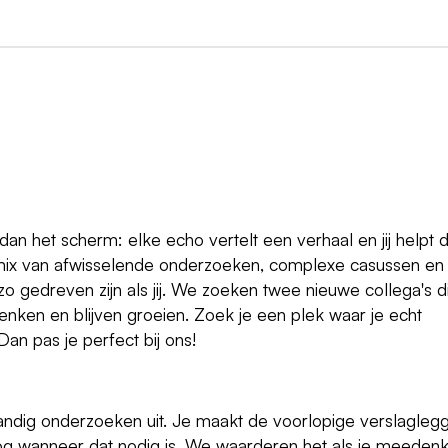
r dan het scherm: elke echo vertelt een verhaal en jij helpt 
n mix van afwisselende onderzoeken, complexe casussen en
o gedreven zijn als jij. We zoeken twee nieuwe collega's d
enken en blijven groeien. Zoek je een plek waar je echt
an pas je perfect bij ons!
fstandig onderzoeken uit. Je maakt de voorlopige verslagleg
oog wanneer dat nodig is. We waarderen het als je meedenk