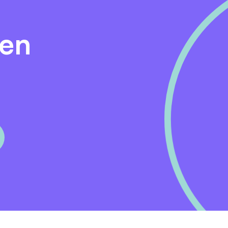
oopochtend of -middag en beproef zelf het vak en de sfee
den
dia Elhabziz via bovengenoemde contactgegevens.