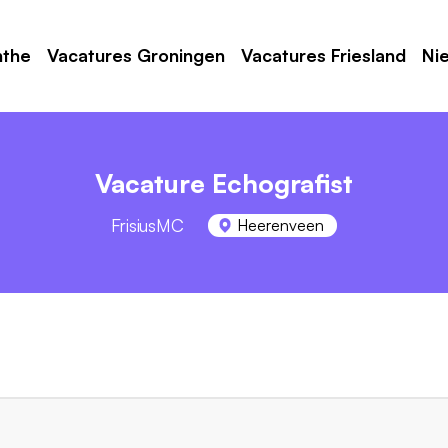
nthe
Vacatures Groningen
Vacatures Friesland
Ni
Vacature Echografist
FrisiusMC
Heerenveen