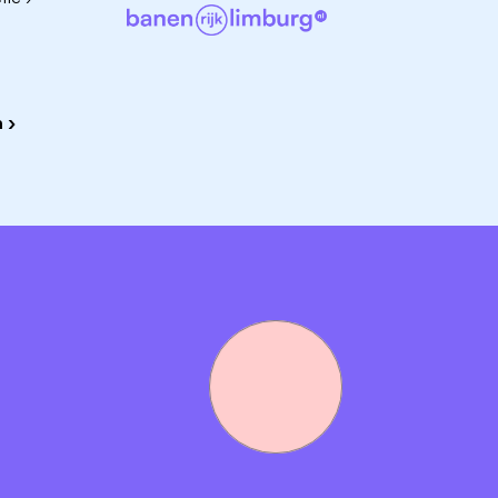
and voor 24 tot 36 uur per week. Het aantal uren is
ekenhuizen. Dit bespreken we natuurlijk graag met jou tijd
 ›
gelijkheid om door te groeien naar specialistisch echografi
 welke een andere waardering heeft.
 en 57 uur Persoonlijk Levensfase Budget (PLB) per jaar
 jou uitkomt en in overleg met je leidinggevende (op basis
k nog eens 8,33% vakantietoeslag en 8,33%
ngeveer twee extra maandsalarissen per jaar!
e) via
058 286 1319
of
06-10026884
. Sluit je aan bij ons
 zorg van de toekomst!