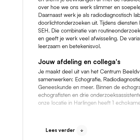
over hoe we ons werk slimmer en soepele
Daarnaast werk je als radiodiagnostisch la
doorlichtonderzoeken uit. Tijdens diensten 
SEH. Die combinatie van routineonderzoeke
en geeft je werk veel afwisseling. De var
leerzaam en betekenisvol.
Jouw afdeling en collega's
Je maakt deel uit van het Centrum Beeldv
samenwerken: Echografie, Radiodiagnostie
Geneeskunde en meer. Binnen de echograf
echografisten en drie onderzoeksassistent
onze locatie in Harlingen heeft 1 echokame
In dit hechte en ervaren team krijg je alle 
cursussen, symposia of interne refresh-m
Lees verder
en hebben oog voor elkaars ontwikkelen.