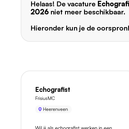
Helaas! De vacature
Echografi
2026
niet meer beschikbaar.
Hieronder kun je de oorspronk
Echografist
FrisiusMC
Heerenveen
Wil jij als echografist werken in een