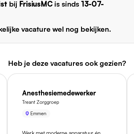
st
bij
FrisiusMC
is sinds
13-07-
elijke vacature wel nog bekijken.
Heb je deze vacatures ook gezien?
Anesthesiemedewerker
Treant Zorggroep
Emmen
Werk met moderne apparatuur én