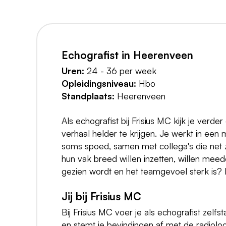
Echografist in Heerenveen
Uren:
24 - 36 per week
Opleidingsniveau:
Hbo
Standplaats:
Heerenveen
Als echografist bij Frisius MC kijk je verde
verhaal helder te krijgen. Je werkt in ee
soms spoed, samen met collega's die net z
hun vak breed willen inzetten, willen meed
gezien wordt en het teamgevoel sterk is? D
Jij bij Frisius MC
Bij Frisius MC voer je als echografist zel
en stemt je bevindingen af met de radiol