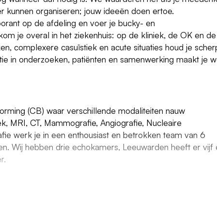
r kunnen organiseren; jouw ideeën doen ertoe.
borant op de afdeling en voer je bucky- en
kom je overal in het ziekenhuis: op de kliniek, de OK en de
n, complexere casuïstiek en acute situaties houd je scher
iatie in onderzoeken, patiënten en samenwerking maakt je 
orming (CB) waar verschillende modaliteiten nauw
k, MRI, CT, Mammografie, Angiografie, Nucleaire
ie werk je in een enthousiast en betrokken team van 6
en. Wij hebben drie echokamers, Leeuwarden heeft er vijf
r.
ruimte om je kennis uit te breiden, bijvoorbeeld via externe
omenten en klinische lessen. We werken samen, helpen elk