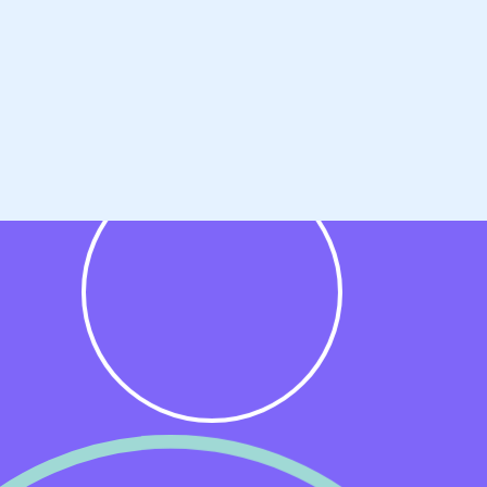
ens
st