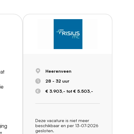
Heerenveen
dat
28 - 32 uur
ie
€ 3.903,- tot € 5.503,-
Deze vacature is niet meer
ging
beschikbaar en per 13-07-2026
gesloten.
t