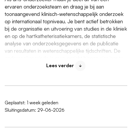
ervaren onderzoeksteam en draag je bij aan
toonaangevend klinisch-wetenschappelijk onderzoek
op internationaal topniveau. Je bent actief betrokken
bij de organisatie en uitvoering van studies in de kliniek
en op de hartkatheterisatiekamers, de statistische
analyse van onderzoeksgegevens en de publicatie
van resultaten in wetenschappelijke tijdschriften. De
onderzoeksperiode is erop gericht binnen vier jaar te
leiden tot een academische promotie.
Lees verder
We hebben drie openingen
, elk voor een uniek
onderzoeksproject waar jij als arts-onderzoeker een
centrale rol in krijgt:
Geplaatst:
1 week geleden
STICH 3.0-NL:
Gerandomiseerde studie naar de
Sluitingsdatum:
29-06-2026
optimale behandeling (dotterbehandeling of
bypassoperatie) bij patiënten met een verminderde
linkerkamerfunctie en kransslagadervernauwingen.