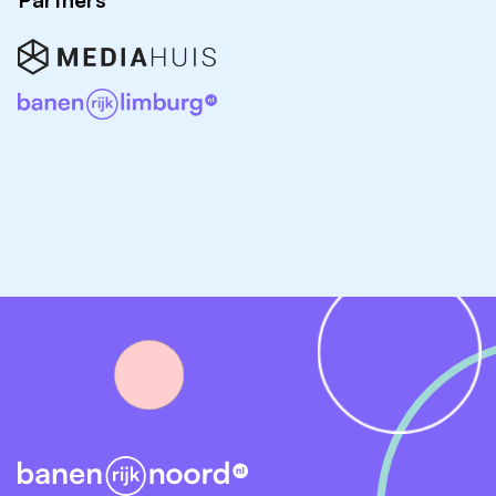
Partners
interpretatie;
Uitvoeren van analyses en schrijven van
manuscripten;
Presentatie van resultaten op nationale en
internationale conferenties.
Tevens werk je samen in een groep van enthousiaste
promovendi aan inclusie en follow-up van patiënten
die in interventie-studies op de afdeling
Hartkatheterisatie worden uitgevoerd. Tijdens jouw
promotie traject zul je naast onderzoek ook
vaardigheden opdoen (zoals MRI en hartkatheterisatie
beoordelingen) die van pas kunnen komen tijdens de
rest van jouw klinische carrière.
Werkomgeving
Je gaat aan de slag op de afdeling Cardiologie van