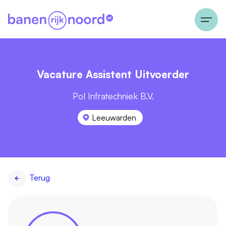
Vacature Assistent Uitvoerder
Pol Infratechniek B.V.
Leeuwarden
Terug