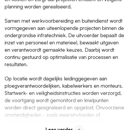
planning worden gerealiseerd.
Samen met werkvoorbereiding en buitendienst wordt
vormgegeven aan uiteenlopende projecten binnen de
ondergrondse infratechniek. De uitvoerder bepaalt de
inzet van personeel en materieel, bewaakt uitgaven
en verantwoordt gemaakte keuzes. Daarbij wordt
continu gestuurd op optimalisatie van processen en
resultaten.
Op locatie wordt dagelijks leidinggegeven aan
ploegverantwoordelijken, kabelwerkers en monteurs.
Startwerk- en veiligheidsinstructies worden verzorgd,
de voortgang wordt gemonitord en knelpunten
worden direct gesignaleerd en opgelost. Onvoorziene
omstandigheden - zoals weersinvloeden of
materieeluitval - vragen om snel handelen en
duidelijke keuzes. De uitvoerder is dan het
Lees verder