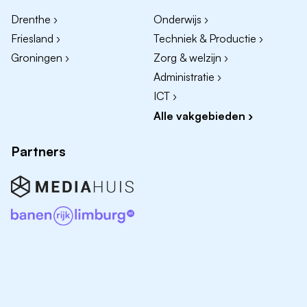
Businessplan
Drenthe ›
Onderwijs ›
Friesland ›
Techniek & Productie ›
Ontwikkelen en uitvoeren van
performanceprogramma's
Groningen ›
Zorg & welzijn ›
Budgettering
Administratie ›
ICT ›
Investeringen
Alle vakgebieden ›
Risicomanagement
Partners
3. Continuous Improvement
Het continu verbeteren van financiële processen,
systemen en rapportages om de efficiëntie, kwaliteit
en beheersbaarheid van de organisatie te vergroten.
Signaleren en implementeren van
procesverbeteringen binnen finance en
gerelateerde afdelingen