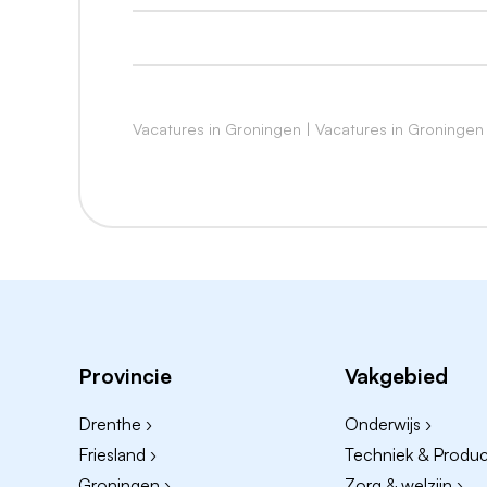
Het bruto uurloon bedraagt €14,71 voor m
We vergoeden reiskosten bij een woon-w
per gewerkte dag.
Vacatures in Groningen
|
Vacatures in Groningen
Snel solliciteren?
Bel dan naar 0598 - 453787
Provincie
Vakgebied
Drenthe ›
Onderwijs ›
Friesland ›
Techniek & Product
Groningen ›
Zorg & welzijn ›