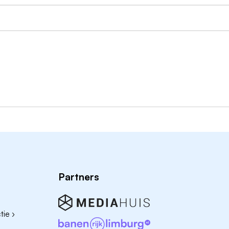
edewerkers van 20 jaar en ouder.
erkafstand van meer dan 15 km met een maximum van €9
Partners
ie ›