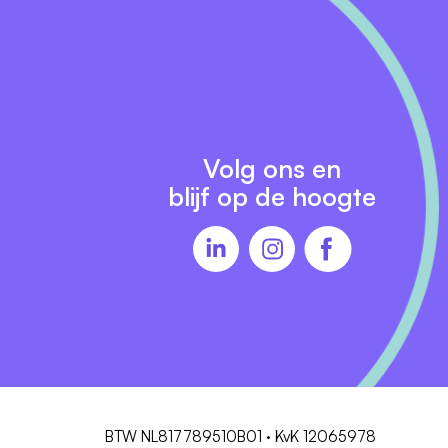
Volg ons en
blijf op de hoogte
BTW NL817789510B01 · KvK 12065978