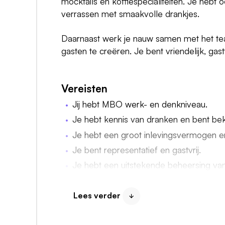
mocktails en koffiespecialiteiten. Je hebt 
verrassen met smaakvolle drankjes.
Daarnaast werk je nauw samen met het tea
gasten te creëren. Je bent vriendelijk, gast
Vereisten
Jij hebt MBO werk- en denkniveau.
Je hebt kennis van dranken en bent be
Je hebt een groot inlevingsvermogen en
Je bent representatief en gastvrij.
Je hebt een uitstekende beheersing van
De vragen, op- en aanmerkingen van g
Je bent verkoop- en servicegericht.
Lees verder
Minimaal 16 uur in de week beschikbaar