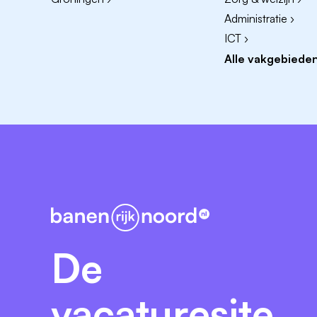
Administratie ›
ICT ›
Alle vakgebieden
De
vacaturesite