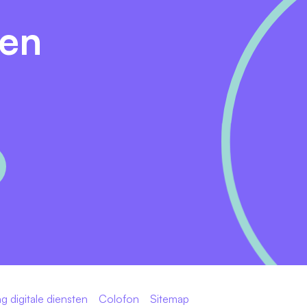
den
g digitale diensten
Colofon
Sitemap