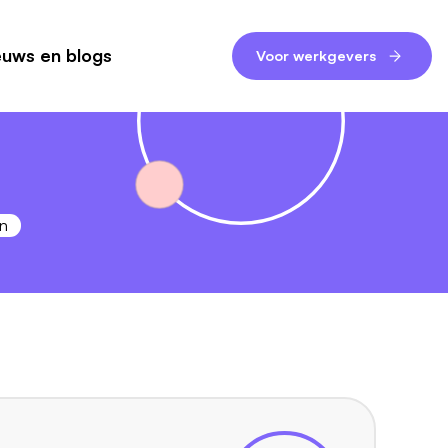
euws en blogs
Voor werkgevers
n