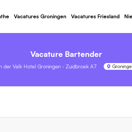
nthe
Vacatures Groningen
Vacatures Friesland
Ni
Vacature Bartender
n der Valk Hotel Groningen - Zuidbroek A7
Groninge