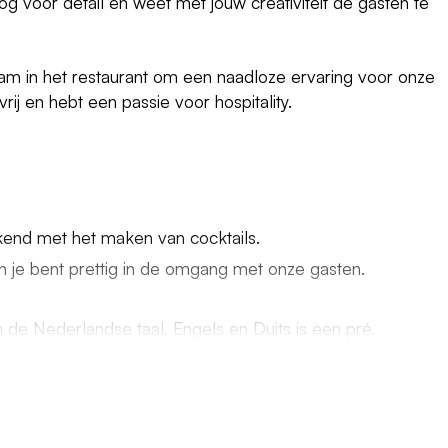
oog voor detail en weet met jouw creativiteit de gasten te
m in het restaurant om een naadloze ervaring voor onze
vrij en hebt een passie voor hospitality.
kend met het maken van cocktails.
 je bent prettig in de omgang met onze gasten.
 de Nederlandse taal. Engels en Duits is een pré.
asten opvangen en hierop acteren.
.