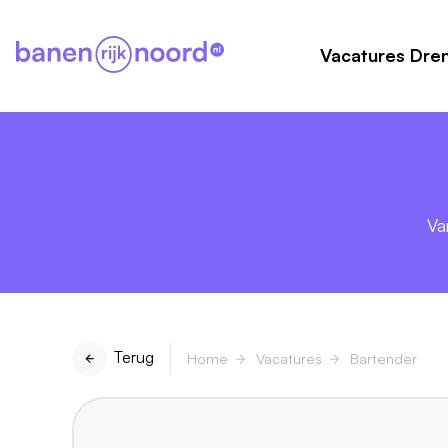
Vacatures Dre
Va
Terug
Home
Vacatures
Bartender