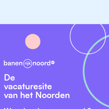
De
vacaturesite
van het Noorden