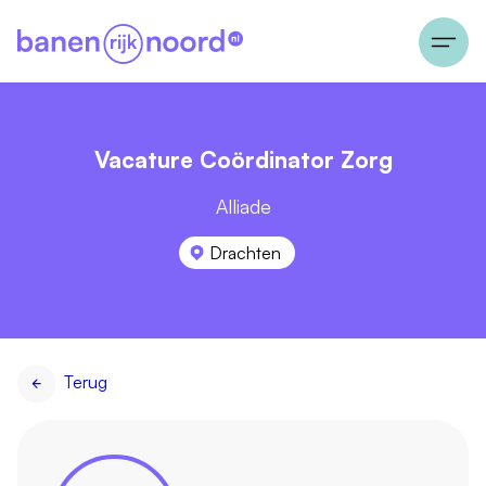
Vacature Coördinator Zorg
Alliade
Drachten
Terug