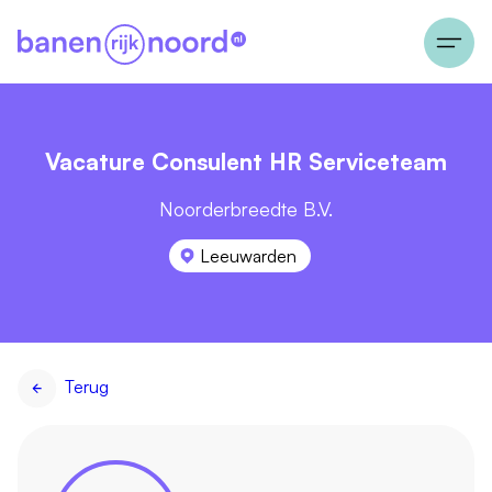
Vacature Consulent HR Serviceteam
Noorderbreedte B.V.
Leeuwarden
Terug