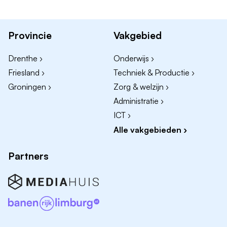
ontwikkelingen en het
personeelsinformatiesysteem
Meedenken over en adviseren bij proces‑ en
Provincie
Vakgebied
kwaliteitsverbeteringen
Drenthe ›
Onderwijs ›
Het verwerken van mutaties
Friesland ›
Techniek & Productie ›
Het bijhouden van de verzuimadministratie
Groningen ›
Zorg & welzijn ›
Het maken van rapportages
Administratie ›
ICT ›
Wie zijn wij?
Alle vakgebieden ›
Als Noorderbreedte bieden we voornamelijk
complexe ouderenzorg. Dat doen we vanuit vijftien
Partners
woonzorgcentra en een revalidatiecentrum in Fryslân.
Samen met 2.800 medewerkers, 1.500 vrijwilligers,
vrienden en naasten van onze bewoners doen we er
alles aan om van elke dag een waardevolle dag te
maken. Dat wil zeggen dat we naast kwalitatief goede
zorg ook oog hebben voor kwaliteit van leven.