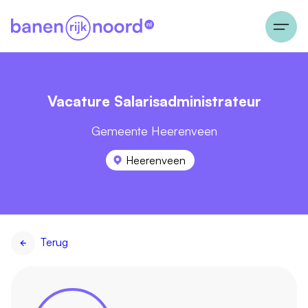
Vacature Salarisadministrateur
Gemeente Heerenveen
Heerenveen
Terug