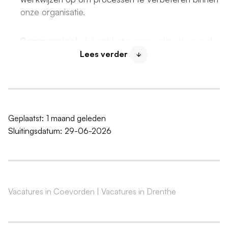
onze organisatie.
Commercieel
. Jij bent het aanspreekpunt voor de
Lees verder
klant en weet precies wat er binnen het contract
speelt. Daarbij heb je oog voor kansen en nieuwe
opdrachten voor Langeland-Borgman.
Financieel
. Je gaat contractrapportages en
Geplaatst:
1 maand geleden
meerjarenbegroting opstellen. Daarbij rapporteer
Sluitingsdatum:
29-06-2026
je op regelmatige basis aan de directie over de
(financiële) voortgang van de opdrachten.
Ons team
Vacatures in Coevorden
|
Vacatures in Drenthe
Humor, plezier en hard werken! Dit staat bij
Langeland-Borgman voorop. Als organisatie doen we
het samen en doen we elke dag onze stinkende best