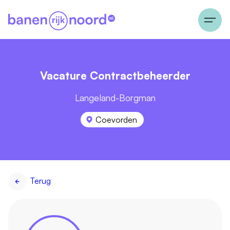
Vacature Contractbeheerder
Langeland-Borgman
Coevorden
Terug