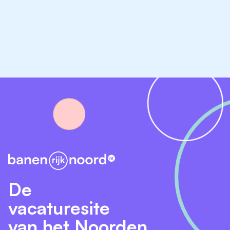
Wat wij vragen
Ervaring en positieve energie. Daarnaast heb je
uitgebreide ervaring in een soort gelijke functie.
We zijn op zoek naar een kandidaat met
aantoonbaar Hbo-denkniveau. Als je genoten
opleiding richting de techniek is dan is dit een pré.
Interesse in deze baan?
Reageren is eenvoudig door een email te sturen naar
yvonne@langelandborgman.nl
De
vacaturesite
Dan kun je altijd bellen met Yvonne Baks van
Langeland-Borgman op het nummer 0524-512886.
van het Noorden