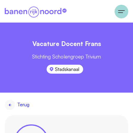
Vacature Docent Frans
Stichting Scholengroep Trivium
Stadskanaal
Terug