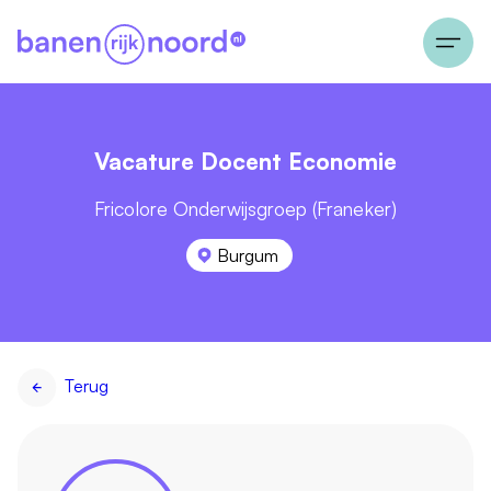
Vacature Docent Economie
Fricolore Onderwijsgroep (Franeker)
Burgum
Terug