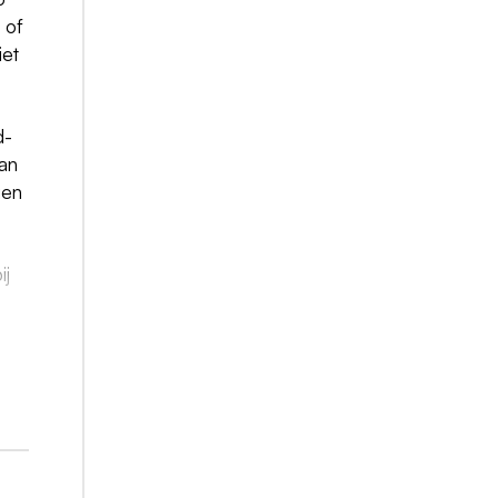
 of
iet
d-
van
ien
ij
n;
700
t