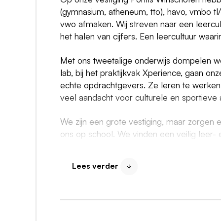
(gymnasium, atheneum, tto), havo, vmbo tl
vwo afmaken. Wij streven naar een leercultu
het halen van cijfers. Een leercultuur waar
Met ons tweetalige onderwijs dompelen we 
lab, bij het praktijkvak Xperience, gaan o
echte opdrachtgevers. Ze leren te werken 
veel aandacht voor culturele en sportieve ac
We zijn een grote vestiging, maar zorgen er
ons op school. We vinden een veilig leer- 
begeleiding voor onze leerlingen en colle
we hebben een docentcoach ter ondersteuni
Lees verder
terecht met vragen. Een prettige werksfee
Het Dollard College is een brede schole
Pekela, Winschoten en Woldendorp en maak
medewerkers, die ongeveer 5000 VO-leerl