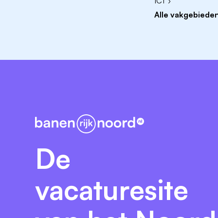
ICT ›
Regionale betrokkenheid.
Alle vakgebieden
Goede pedagogische, didactische en c
Minimaal een tweedegraads bevoegdheid
Brede en flexibele inzetbaarheid.
Een geldige 'Verklaring Omtrent het Ged
Vragen?
Wil je meer informatie over de functie? Be
bereiken op 06-28323396 of stuur een be
het Dollard College vind je op
www.dollard
De
vacaturesite