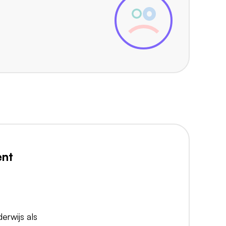
ent
erwijs als