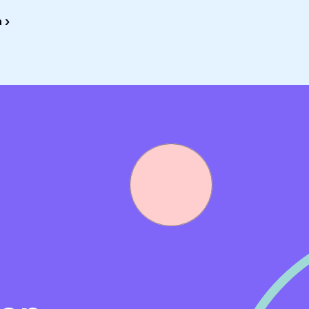
 ›
ommunicatieve vaardigheden.
 Frans, of daarvoor in opleiding.
rag'.
l dan naar Arne-Jan Bugel, teamleider leerjaar 2-3, te
richt naar
a.bugel@dollardcollege.nl
. Meer informatie ove
college.nl
.