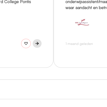
d College Pontis
onderwijsassistent/maa
waar aandacht en betr
1 maand geleden