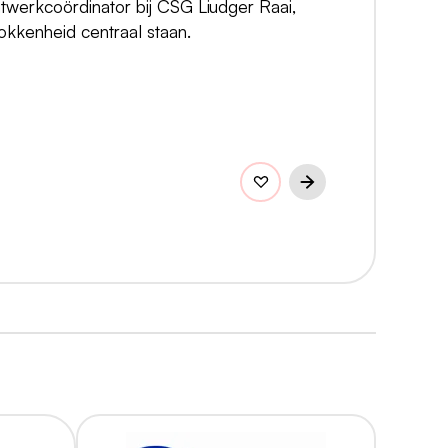
twerkcoördinator bij CSG Liudger Raai,
okkenheid centraal staan.