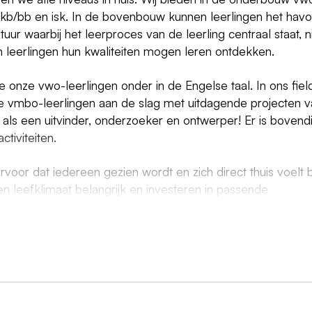
/kb/bb en isk. In de bovenbouw kunnen leerlingen het havo
ur waarbij het leerproces van de leerling centraal staat, n
in leerlingen hun kwaliteiten mogen leren ontdekken.
onze vwo-leerlingen onder in de Engelse taal. In ons fiel
nze vmbo-leerlingen aan de slag met uitdagende projecten 
als een uitvinder, onderzoeker en ontwerper! Er is bovend
tiviteiten.
voor dat iedereen gezien wordt en zich direct thuis voelt b
en leefklimaat belangrijk en investeren in passende
ga's. Nieuwe collega's worden bij ons aangenaam ontvange
ng in de eerste weken, maar eigenlijk kan je bij iedereen
r staat binnen ons team voorop!
ngemeenschap met zes vestigingen in Bellingwolde, Oude
t deel uit van Scholengroep Trivium. Trivium heeft ruim 
ingen ondersteunen in hun ontwikkeling. Onze regio bied