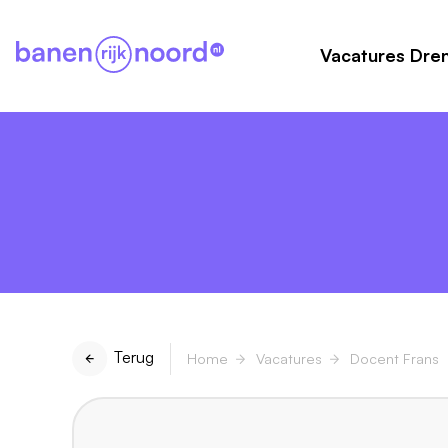
Vacatures Dre
Terug
Home
Vacatures
Docent Frans