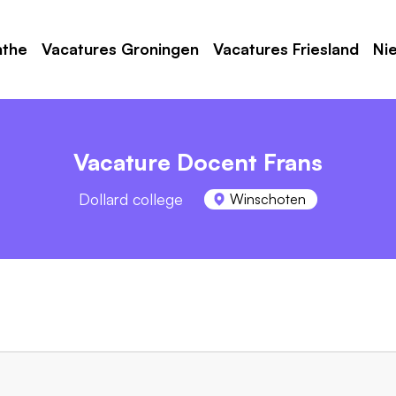
nthe
Vacatures Groningen
Vacatures Friesland
Ni
Vacature Docent Frans
Dollard college
Winschoten