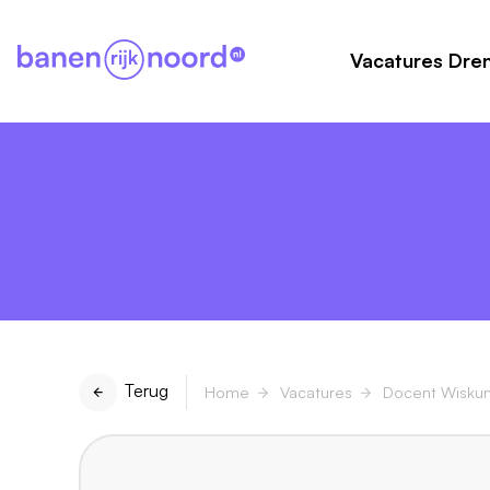
Vacatures Dre
Terug
Home
Vacatures
Docent Wisku