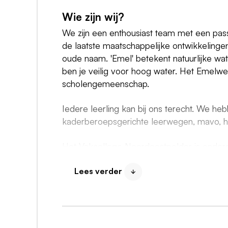
Wie zijn wij?
We zijn een enthousiast team met een pas
de laatste maatschappelijke ontwikkeling
oude naam. 'Emel' betekent natuurlijke wa
ben je veilig voor hoog water. Het Emelwerda
scholengemeenschap.
Iedere leerling kan bij ons terecht. We he
kaderberoepsgerichte leerwegen, mavo, 
Het Vakcollege Noordoostpolder is onderd
doorlopende leerroute worden opgeleid to
samenvatten met de uitspraak "we zien je"
Lees verder
een basis- of kaderberoepsgericht advies
Vakcollege Noordoostpolder wisselen prakti
vmbo-diploma halen en daarna doorstrome
Noordoostpolder kiezen voor de richtingen