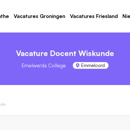
nthe
Vacatures Groningen
Vacatures Friesland
Ni
Vacature Docent Wiskunde
Emelwerda College
Emmeloord
nde