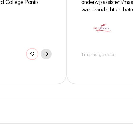
d College Pontis
onderwijsassistent/maa
waar aandacht en betr
1 maand geleden