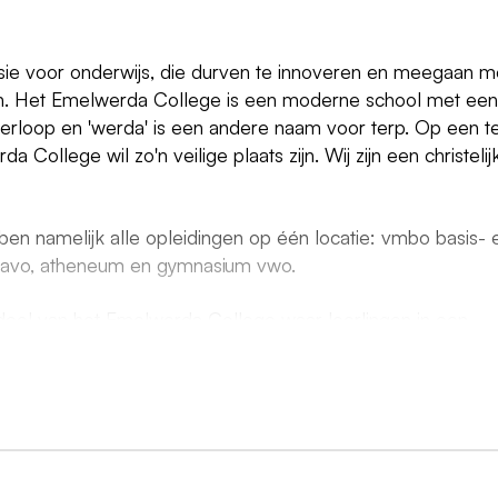
sie voor onderwijs, die durven te innoveren en meegaan m
en. Het Emelwerda College is een moderne school met een
terloop en 'werda' is een andere naam voor terp. Op een t
 College wil zo'n veilige plaats zijn. Wij zijn een christelij
bben namelijk alle opleidingen op één locatie: vmbo basis- 
havo, atheneum en gymnasium vwo.
eel van het Emelwerda College waar leerlingen in een
t vakman of vakvrouw. De visie van Vakcollege kun je
. Leerlingen op het Vakcollege mogen er zijn! Leerlingen m
 kunnen op het Vakcollege Noordoostpolder terecht. Op he
jk en theorie elkaar af. Leerlingen kunnen in vier jaar een
n naar het mbo. De leerlingen kunnen op het Vakcollege
 PIE (produceren, installeren, energie), BWI (bouwen, won