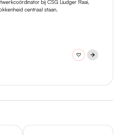
twerkcoördinator bij CSG Liudger Raai,
okkenheid centraal staan.