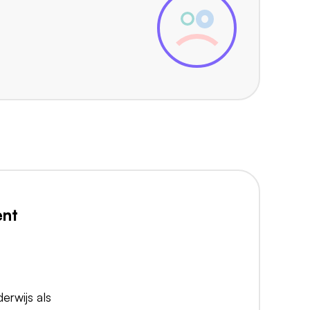
ent
erwijs als