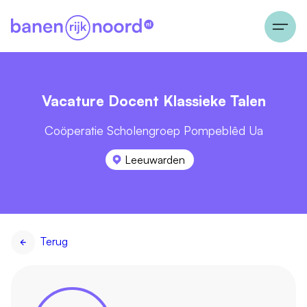
Vacature Docent Klassieke Talen
Coöperatie Scholengroep Pompeblêd Ua
Leeuwarden
Terug