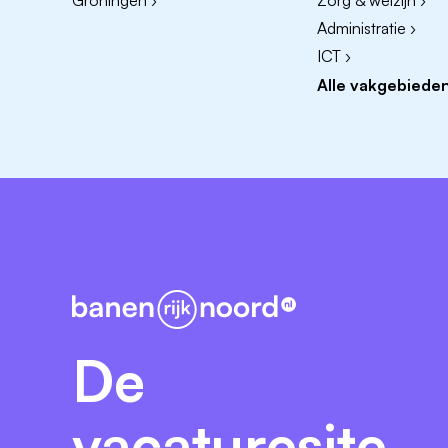
Groningen ›
Zorg & welzijn ›
nauwkeurig, denkt mee over verbeteringen, 
Administratie ›
samenwerking met collega's zorg je dat he
ICT ›
Verder:
Alle vakgebieden
Hbo werk- en denkniveau
Kennis en ervaring met functioneel be
Kennis van zorgprocessen (VVT/GHZ/Je
Oog voor vernieuwing en verandering e
Wat krijg je van ons?
Een uitdagende, leuke functie in een ver
persoonlijke en vakinhoudelijke ontwikkel
leeromgeving van GoodHabitz, waarin je rui
De
ontvang je:
vacaturesite
Een goed salaris van max. € 4.262,00 br
ervaring (FWG 45 conform cao gehand