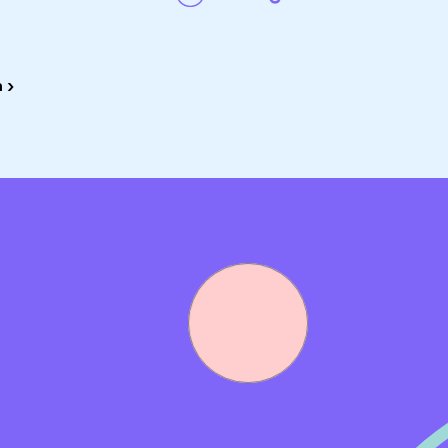
geeft feedback en zorgt dat de kwaliteit hoog blijft. In
t werk soepel verloopt en de gebruiker centraal staat.
 ›
heer van ONS (Nedap)
ugdzorg is een pré)
n het toepassen van nieuwe mogelijkheden zoals AI
nieuwende organisatie. We hebben veel aandacht voor jouw
ing. Daarom kun je o.a. gebruikmaken van de online
me keuze hebt uit diverse online trainingen. Daarnaast
uto per maand o.b.v. 36 uur. De inschaling is afhankelijk 
icaptenzorg)