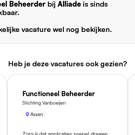
eel Beheerder
bij
Alliade
is sinds
kbaar.
elijke vacature wel nog bekijken.
Heb je deze vacatures ook gezien?
Functioneel Beheerder
Stichting Vanboeijen
Assen
Zorg jij dat applicaties soepel draaien