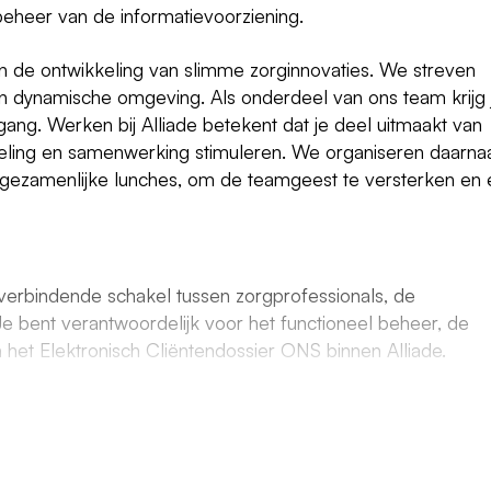
 beheer van de informatievoorziening.
l in de ontwikkeling van slimme zorginnovaties. We streven
n een dynamische omgeving. Als onderdeel van ons team krijg 
ang. Werken bij Alliade betekent dat je deel uitmaakt van
isdeling en samenwerking stimuleren. We organiseren daarna
ls gezamenlijke lunches, om de teamgeest te versterken en
verbindende schakel tussen zorgprofessionals, de
 Je bent verantwoordelijk voor het functioneel beheer, de
n het Elektronisch Cliëntendossier ONS binnen Alliade.
zeven collega's en met verschillende afdelingen. Je bent
 vragen, incidenten en wijzigingen binnen ONS. Daarnaast
p systeemuitbreiding en procesverbetering.