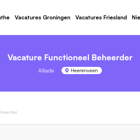
nthe
Vacatures Groningen
Vacatures Friesland
Ni
Vacature Functioneel Beheerder
Alliade
Heerenveen
eheerder