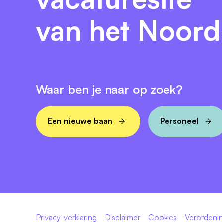
Een
vast contract
voor 32-36 uur per
van het Noor
NAAST vakantietoeslag ontvang je een 
Een passende reiskostenvergoeding, re
En nog meer aantrekkelijke arbeidsvoor
Waar ben je naar op zoek?
We leren je graag kennen!
Ben je enthousiast en wil je reageren? We 
Een nieuwe baan
Personeel
Voor meer informatie of vragen over de f
via telefoonnummer: 06-25376546. Neem d
telefoonnummer 06-25407396 of
recrui
Een geldige Verklaring omtrent Gedrag is
door ons aangevraagd en betaald.
Privacy-verklaring
Disclaimer
Cookies
Verordenin