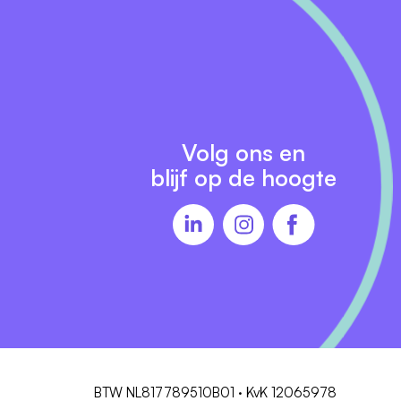
Volg ons en
blijf op de hoogte
ICT,
ia
BTW NL817789510B01 · KvK 12065978