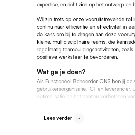
expertise, en richt zich op het ontwerp en
Wij zijn trots op onze vooruitstrevende ro
continu naar efficiëntie en effectiviteit i
de kans om bij te dragen aan deze vooruitg
kleine, multidisciplinaire teams, die kenn
regelmatig teambuildingsactiviteiten, zoa
positieve werksfeer te bevorderen.
Wat ga je doen?
Als Functioneel Beheerder ONS ben jij de 
gebruikersorganisatie, ICT en leverancier.
optimalisatie en het continu verbeteren va
Je werkt nauw samen binnen een team van 
het eerste aanspreekpunt voor functionele
Lees verder
draag je actief bij aan projecten gericht o