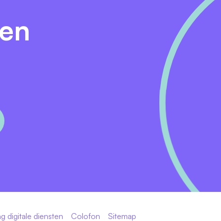
 week
den
eindejaarsuitkering van 8,33%
izen met het OV wordt volledig vergoed
waarden zoals een pensioenregeling en bedrijfsfitness
vinden persoonlijk contact belangrijk.
unctie kun je contact opnemen met Arie Martens, manager 
an contact op met Josefien Dam, corporate recruiter, v
tment@alliade.nl
.
 verplicht en een voorwaarde voor benoeming: deze wordt
g digitale diensten
Colofon
Sitemap