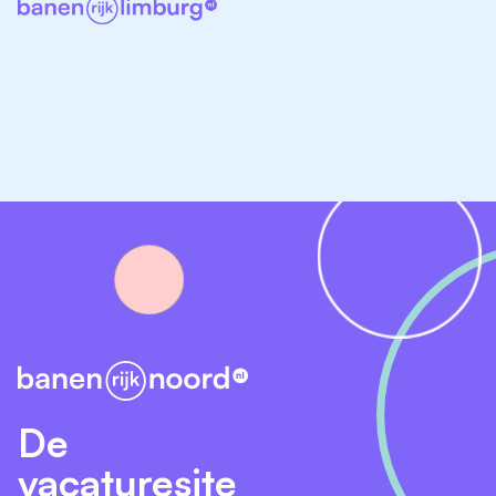
groot deel van de kinderen is geboren vanuit een
gedwongen seksueel contact of een gewelddadige
relatie. Rena heeft als opdracht het doorbreken van
de intergenerationele overdracht en veerkracht bij
moeders en hun kinderen te vergroten.
Wat bieden wij?
Fier is een groeiende organisatie met voldoende
ruimte en mogelijkheden voor ontwikkeling en
opleiding. Een werkomgeving die je uitdaagt om het
beste uit jezelf te halen. Inschaling doen we op basis
van opleiding en ervaring, de functie van
groepsbegeleider is ingedeeld in functiegroep 6 van
de cao Sociaal Werk (min. €2.829,- / max. €4.140,-
bruto per maand). Het dienstverband is in eerste
De
instantie voor bepaalde tijd voor 24 uur per week
vacaturesite