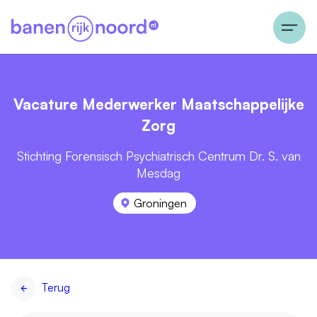
Vacature Mederwerker Maatschappelijke
Zorg
Stichting Forensisch Psychiatrisch Centrum Dr. S. van
Mesdag
Groningen
Terug