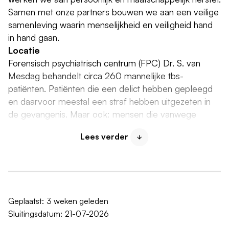
Samen met onze partners bouwen we aan een veilige
samenleving waarin menselijkheid en veiligheid hand
in hand gaan.
Locatie
Forensisch psychiatrisch centrum (FPC) Dr. S. van
Mesdag behandelt circa 260 mannelijke tbs-
patiënten. Patiënten die een delict hebben gepleegd
en daarvoor meestal een straf hebben uitgezeten in
de gevangenis. Maar ook: mensen die vanwege
psychiatrische en vaak ook verslavingsproblematiek,
Lees verder
niet goed functioneren en mede daardoor het delict
pleegden. Om te voorkomen dat ze opnieuw de fout
in gaan, worden ze bij ons behandeld.
Ons aanbod
Wij begeleiden en behandelen forensisch
Geplaatst:
3 weken geleden
psychiatrische patiënten in vier behandelvormen:
Sluitingsdatum:
21-07-2026
ambulante behandeling | beschermd wonen | klinische
behandeling | tbs-behandeling.