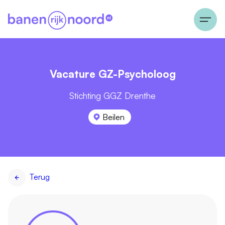
Vacature GZ-Psycholoog
Stichting GGZ Drenthe
Beilen
Terug