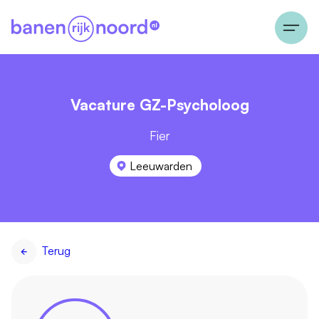
Vacature GZ-Psycholoog
Fier
Leeuwarden
Terug