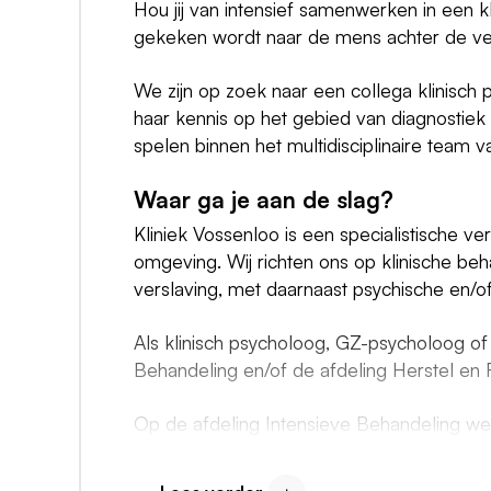
Hou jij van intensief samenwerken in een kli
gekeken wordt naar de mens achter de ver
We zijn op zoek naar een collega klinisch
haar kennis op het gebied van diagnostiek 
spelen binnen het multidisciplinaire team 
Waar ga je aan de slag?
Kliniek Vossenloo is een specialistische ver
omgeving. Wij richten ons op klinische b
verslaving, met daarnaast psychische en/of
Als klinisch psycholoog, GZ-psycholoog of
Behandeling en/of de afdeling Herstel en Re
Op de afdeling Intensieve Behandeling we
aan hun herstel van verslavingsproblemen
zonder verslavingsproblematiek gelegd. 