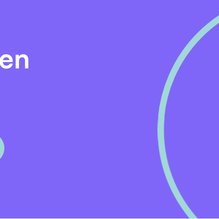
illende behandelmethoden, zoals EMDR en cognitieve
ehandeling als in groepsbehandeling.
rkhouding, een flexibele instelling en een gezonde dosis
den
t op samenwerking.
ibiliteit, motiveren tot en stimuleren in gedragsverandering 
rst.
en gezonde leefstijl en het beleid van VNN van een volledi
samenwerking en ruimte is om nieuwe ontwikkelingen in ga
eren en ontwikkelen. Voorbeelden hiervan zijn trainingen o
en en Persoonlijk Leiderschap. Daarnaast hebben wij een 
GGZ Ecademy.