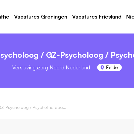
nthe
Vacatures Groningen
Vacatures Friesland
Ni
Psycholoog / GZ-Psycholoog / Psych
Verslavingszorg Noord Nederland
Eelde
Psycholoog / GZ-Psycholoog / Psychotherapeut