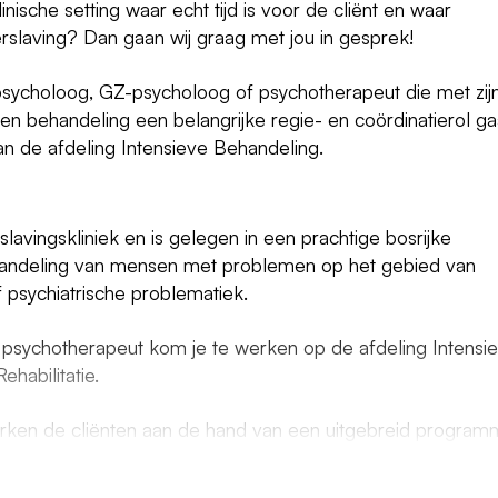
nische setting waar echt tijd is voor de cliënt en waar
slaving? Dan gaan wij graag met jou in gesprek!
 psycholoog, GZ-psycholoog of psychotherapeut die met zij
en behandeling een belangrijke regie- en coördinatierol ga
van de afdeling Intensieve Behandeling.
slavingskliniek en is gelegen in een prachtige bosrijke
ehandeling van mensen met problemen op het gebied van
 psychiatrische problematiek.
 psychotherapeut kom je te werken op de afdeling Intensi
habilitatie.
rken de cliënten aan de hand van een uitgebreid program
. Hier wordt de basis voor gedragsverandering en een lev
De behandelduur is zes maanden.