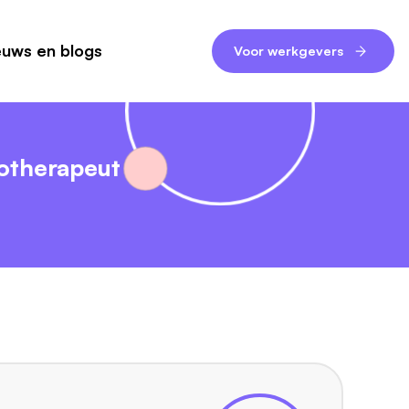
euws en blogs
Voor werkgevers
otherapeut