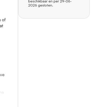
beschikbaar en per 29-06-
2026 gesloten.
n of
at
eve
ma
en