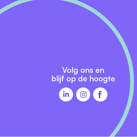
zijn
g
Volg ons en
blijf op de hoogte
ng
p
ruim