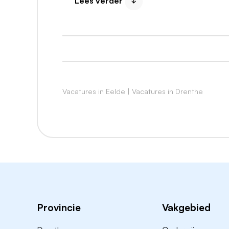
Lees verder
Op de afdeling Herstel en Rehabilitatie 
maanden aan het vergroten van inzicht in 
oefenen met ander/nieuw gedrag.
Je wordt onderdeel van multidisciplinaire
het vaandel staan. Binnen de werkomgeving i
Vacatures in Eelde
|
Vacatures in Drenthe
Wat is je rol?
Als klinisch psycholoog, GZ-psycholoog o
heb je een nauwe samenwerking met de soc
therapeutisch milieu. Je geeft individuele
traumabehandeling en behandeling van pers
groepsbehandelaanbod.
Als regiebehandelaar geef je sturing en in
Provincie
Vakgebied
bent een verbinder en neemt graag het voo
samenhang is tussen de parallelle process