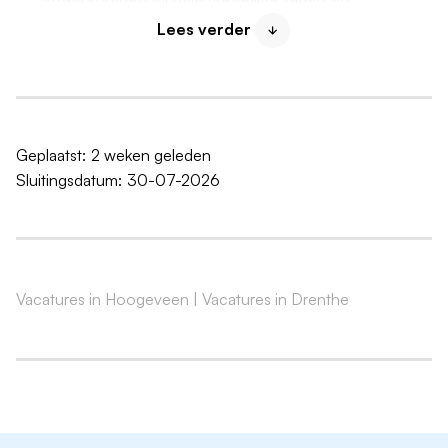
maaltijden.
Lees verder
Creëren van een prettige, veilige en huiselijke sfeer
op de afdeling of in de thuissituatie.
Signaleren van veranderingen in de gezondheid of
het welzijn van bewoners en deze bespreken met
Geplaatst:
2 weken geleden
collega's.
Sluitingsdatum:
30-07-2026
Jij bent de ideale kandidaat
Jij bent een betrokken en enthousiaste
Helpende
(flex)
die zich herkent in de kernwaarden van Treant:
Toegewijd, Innovatief en Samen
. Daarnaast
Vacatures in Hoogeveen
|
Vacatures in Drenthe
beschik je over:
Een afgerond diploma
Helpende Zorg & Welzijn
niveau 2
.
Ook studenten die een opleiding volgen tot
Verzorgende IG, Mbo-verpleegkundige of Hbo-