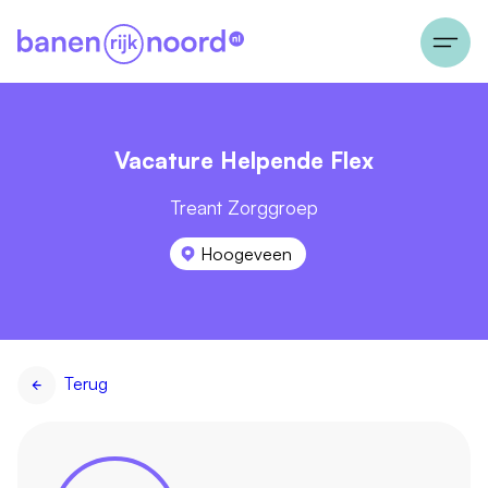
Vacature Helpende Flex
Treant Zorggroep
Hoogeveen
Terug