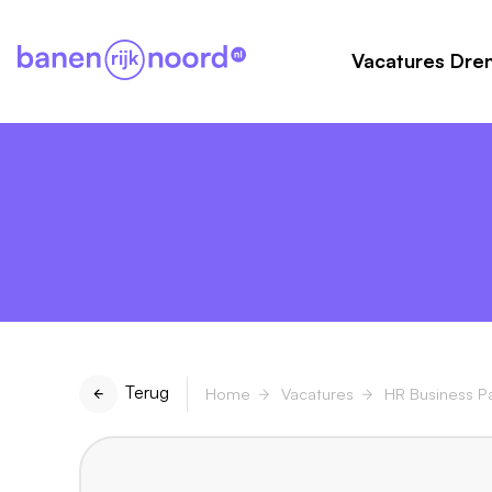
Vacatures Dre
Terug
Home
Vacatures
HR Business P