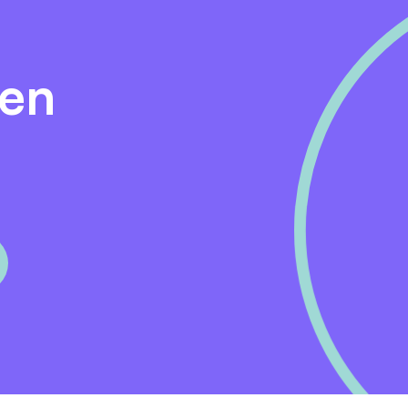
den hebben? Klik
hier
voor al onze arbeidsvoorwaarden.
den