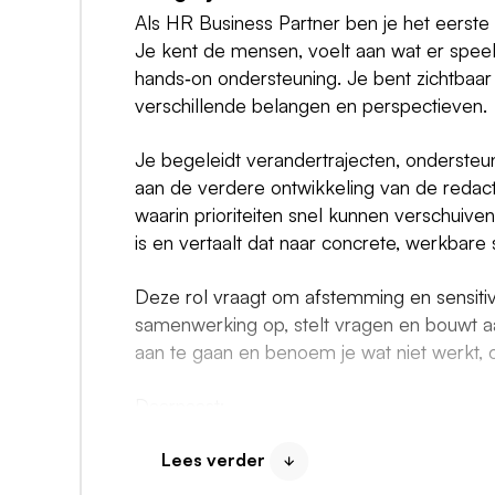
Als HR Business Partner ben je het eerst
Je kent de mensen, voelt aan wat er speel
hands‑on ondersteuning. Je bent zichtbaa
verschillende belangen en perspectieven.
Je begeleidt verandertrajecten, ondersteun
aan de verdere ontwikkeling van de redact
waarin prioriteiten snel kunnen verschuiven
is en vertaalt dat naar concrete, werkbare
Deze rol vraagt om afstemming en sensitivit
samenwerking op, stelt vragen en bouwt aa
aan te gaan en benoem je wat niet werkt, o
Daarnaast:
adviseer je over leiderschap, inzetbaarh
Lees verder
vertaling daarvan naar de dagelijkse pra