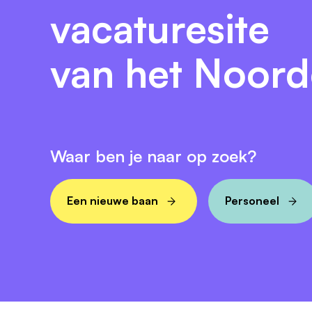
vacaturesite
benieuwd naar wat we je nog meer te bie
van het Noor
Waar ben je naar op zoek?
Een nieuwe baan
Personeel