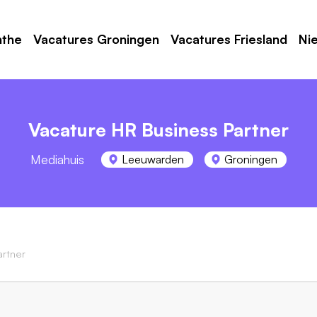
nthe
Vacatures Groningen
Vacatures Friesland
Ni
Vacature HR Business Partner
Mediahuis
Leeuwarden
Groningen
artner