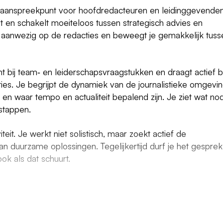
e aanspreekpunt voor hoofdredacteuren en leidinggevenden
t en schakelt moeiteloos tussen strategisch advies en
r aanwezig op de redacties en beweegt je gemakkelijk tuss
t bij team‑ en leiderschapsvraagstukken en draagt actief bi
ies. Je begrijpt de dynamiek van de journalistieke omgevin
 en waar tempo en actualiteit bepalend zijn. Je ziet wat no
 stappen.
eit. Je werkt niet solistisch, maar zoekt actief de
n duurzame oplossingen. Tegelijkertijd durf je het gesprek
ok als dat schuurt.
eid en organisatieontwikkeling, én ondersteun je bij de
ktijk;