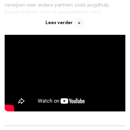
verwijzen naar andere partners zoals jeugdhulp,
(para)medische zorg of specialistische zorg.
Lees verder
Ook geef je uitvoering aan het
Rijksvaccinatieprogramma (RVP), onder meer door
vaccinatieplannen (op maat) op te stellen. Je weet
goed om te gaan met ouder(s) die twijfelen of
weigeren gebruik te maken van het RVP. Je werkt
met een geautomatiseerd cliëntsysteem: het
Elektronisch Kind Dossier (KD+). De zorg vindt op
veel verschillende plekken plaats, bijvoorbeeld op de
consultatiebureaus en op scholen maar ook digitaal.
De vacature is gesteld voor regio Zuidoost Drenthe,
maar je bent bereid in heel regio Drenthe te werken
indien nodig. De doelgroep voor deze vacature is 0-
12 jaar, maar je bent indien noodzakelijk breed
inzetbaar binnen 0-18 jaar.