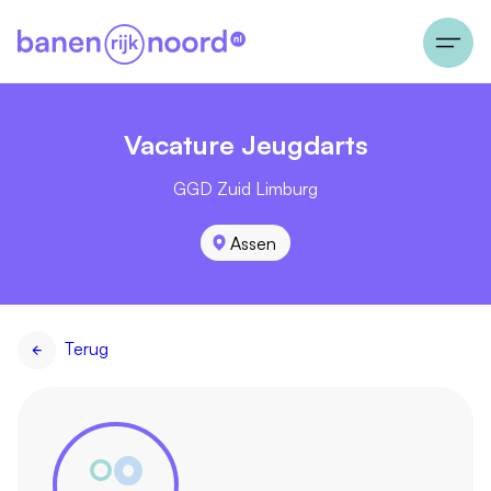
Vacature Jeugdarts
GGD Zuid Limburg
Assen
Terug